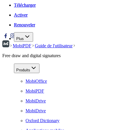
Télécharger
Télécharger
Activer
Activer
Renouveler
Renouveler
Plus
MobiPDF
Guide de l'utilisateur
Free draw and digital signatures
Produits
MobiOffice
MobiPDF
MobiDrive
MobiDrive
Oxford Dictionary