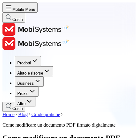
Mobile Menu
Cerca
Prodotti
Prodotti
Aiuto e risorse
Aiuto e risorse
Business
Business
Prezzi
Prezzi
Altro
Cerca
Home
Blog
Guide pratiche
Come modificare un documento PDF firmato digitalmente
Come modificare un documento PDF