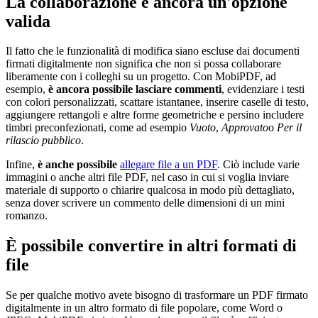
La collaborazione è ancora un'opzione
valida
Il fatto che le funzionalità di modifica siano escluse dai documenti
firmati digitalmente non significa che non si possa collaborare
liberamente con i colleghi su un progetto. Con MobiPDF, ad
esempio,
è ancora possibile lasciare commenti
, evidenziare i testi
con colori personalizzati, scattare istantanee, inserire caselle di testo,
aggiungere rettangoli e altre forme geometriche e persino includere
timbri preconfezionati, come ad esempio
Vuoto
,
Approvato
o
Per il
rilascio pubblico
.
Infine,
è anche possibile
allegare file a un PDF
. Ciò include varie
immagini o anche altri file PDF, nel caso in cui si voglia inviare
materiale di supporto o chiarire qualcosa in modo più dettagliato,
senza dover scrivere un commento delle dimensioni di un mini
romanzo.
È possibile convertire in altri formati di
file
Se per qualche motivo avete bisogno di trasformare un PDF firmato
digitalmente in un altro formato di file popolare, come Word o