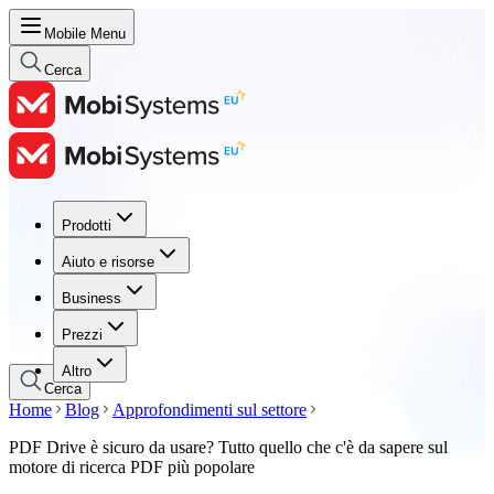
Mobile Menu
Cerca
Prodotti
Prodotti
Aiuto e risorse
Aiuto e risorse
Business
Business
Prezzi
Prezzi
Altro
Cerca
Home
Blog
Approfondimenti sul settore
PDF Drive è sicuro da usare? Tutto quello che c'è da sapere sul
motore di ricerca PDF più popolare