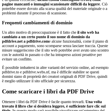
pagine mancanti o immagini scansionate difficili da leggere
. Ciò
potrebbe essere dovuto alla scarsa qualità del materiale originale o a
problemi durante il processo di scansione.
Frequenti cambiamenti di dominio
Un altro motivo di preoccupazione è il fatto che
il sito web ha
cambiato a un certo punto il suo nome di dominio da
pdfdrive.net a pdfdrive.com
e alcune funzionalità, come il piano di
account a pagamento, sono scomparse senza lasciare traccia. Queste
misure suggeriscono che il sito web potrebbe aver avuto uno scontro
con le autorità in passato o che ha intrapreso azioni proattive per
evitare un conflitto.
È possibile imbattersi in altre varianti del servizio online, ad esempio
pdfdrive.to e pdfdrive.webs.nf, ma è difficile stabilire se questi
domini siano di proprietà dei creatori originali di PDF Drive, quindi
è meglio utilizzare il sito ufficiale per sicurezza.
Come scaricare i libri da PDF Drive
Ottenere i libri da PDF Drive è facile quanto trovarli.
Una volta
trovato il libro che si desidera leggere, è sufficiente fare clic sul
titolo
. In questo modo sarà possibile visualizzare un'anteprima del