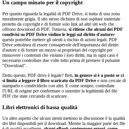
Un campo minato per il copyright
Per quanto riguarda la legalità di PDF Drive, si tratta di una zona
moralmente grigia. Il sito stesso dichiara di non ospitare materiale
protetto da copyright e di fornire solo link ad altri siti web che
offrono download di PDF. Tuttavia,
si ritiene che alcuni dei PDF
condivisi su PDF Drive violino le leggi sul diritto d'autore
e
questo potrebbe mettere gli utenti a rischio di azioni legali. PDF
Drive sottolinea di essere consapevole dell'importanza del diritto
d'autore e di fornire un mezzo ai proprietari del copyright per
rimuovere i contenuti che violano i loro diritti, ma in ogni caso è
necessario controllare due volte tutto prima di premere il pulsante
"Download".
Detto questo, PDF drive è legale? Beh,
in genere si è a posto se ci
si limita a leggere il libro scaricato da PDF Drive
e non cercate di
stamparlo o condividerlo con altri. E come sempre, controllate
l'URL di origine per confermare o smentire la legittimità del file
PDF che state cercando di scaricare.
Libri elettronici di bassa qualità
Un altro aspetto che alcuni utenti mettono in discussione è la qualità
dei libri disponibili per il download. Mentre la maggior parte dei file
è di qualità eccellente,
alcuni eBook contengono errori, come