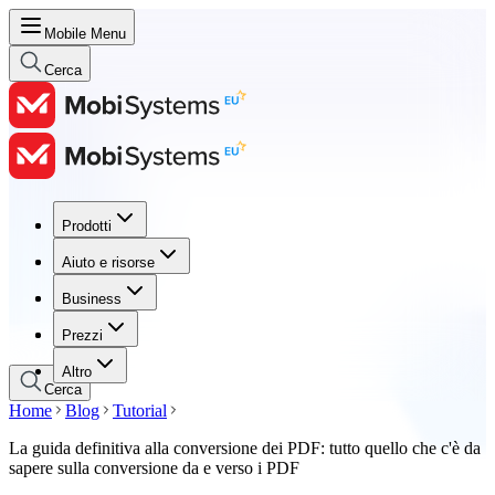
Mobile Menu
Cerca
Prodotti
Prodotti
Aiuto e risorse
Aiuto e risorse
Business
Business
Prezzi
Prezzi
Altro
Cerca
Home
Blog
Tutorial
La guida definitiva alla conversione dei PDF: tutto quello che c'è da
sapere sulla conversione da e verso i PDF