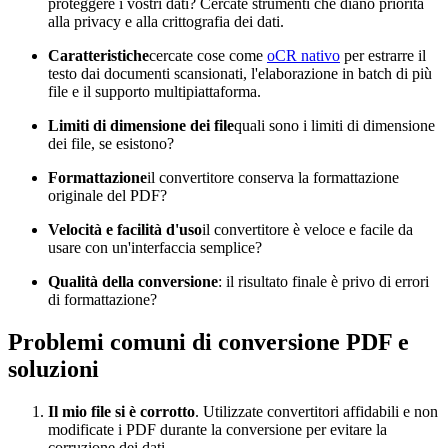
proteggere i vostri dati? Cercate strumenti che diano priorità
alla privacy e alla crittografia dei dati.
Caratteristiche
cercate cose come
oCR nativo
per estrarre il
testo dai documenti scansionati, l'elaborazione in batch di più
file e il supporto multipiattaforma.
Limiti di dimensione dei file
quali sono i limiti di dimensione
dei file, se esistono?
Formattazione
il convertitore conserva la formattazione
originale del PDF?
Velocità e facilità d'uso
il convertitore è veloce e facile da
usare con un'interfaccia semplice?
Qualità della conversione
: il risultato finale è privo di errori
di formattazione?
Problemi comuni di conversione PDF e
soluzioni
Il mio file si è corrotto
. Utilizzate convertitori affidabili e non
modificate i PDF durante la conversione per evitare la
corruzione dei dati.