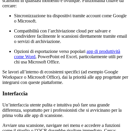
scansioni in qualsiasi momento e ovunque. Funzionalità chiave da
cercare:
Sincronizzazione tra dispositivi tramite account come Google
o Microsoft.
Compatibilità con l’archiviazione cloud per salvare e
condividere facilmente le scansioni direttamente tramite email
o servizi di archiviazione.
Opzioni di esportazione verso popolari
app di produttività
come Word
, PowerPoint ed Excel, particolarmente utili per
chi usa Microsoft Office.
Se lavori all’interno di ecosistemi specifici (ad esempio Google
Workspace o Microsoft Office), dai la priorità alle app progettate per
integrarsi con queste piattaforme.
Interfaccia
Un’interfaccia utente pulita e intuitiva può fare una grande
differenza, soprattutto per i professionisti che si avvicinano per la
prima volta alle app di scansione.
Avviare una scansione, navigare nei menu e accedere a funzioni
come il ritaglio o l’OCR dovrebbe risultare immediato. Cerca: