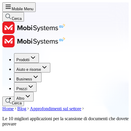
Mobile Menu
Cerca
Prodotti
Prodotti
Aiuto e risorse
Aiuto e risorse
Business
Business
Prezzi
Prezzi
Altro
Cerca
Home
Blog
Approfondimenti sul settore
Le 10 migliori applicazioni per la scansione di documenti che dovete
provare