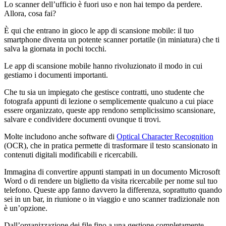
Lo scanner dell’ufficio è fuori uso e non hai tempo da perdere.
Allora, cosa fai?
È qui che entrano in gioco le app di scansione mobile: il tuo
smartphone diventa un potente scanner portatile (in miniatura) che ti
salva la giornata in pochi tocchi.
Le app di scansione mobile hanno rivoluzionato il modo in cui
gestiamo i documenti importanti.
Che tu sia un impiegato che gestisce contratti, uno studente che
fotografa appunti di lezione o semplicemente qualcuno a cui piace
essere organizzato, queste app rendono semplicissimo scansionare,
salvare e condividere documenti ovunque ti trovi.
Molte includono anche software di
Optical Character Recognition
(OCR), che in pratica permette di trasformare il testo scansionato in
contenuti digitali modificabili e ricercabili.
Immagina di convertire appunti stampati in un documento Microsoft
Word o di rendere un biglietto da visita ricercabile per nome sul tuo
telefono. Queste app fanno davvero la differenza, soprattutto quando
sei in un bar, in riunione o in viaggio e uno scanner tradizionale non
è un’opzione.
Dall’organizzazione dei file fino a una gestione completamente