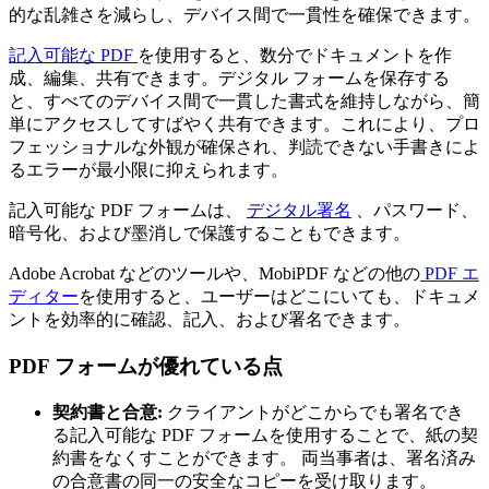
的な乱雑さを減らし、デバイス間で一貫性を確保できます。
記入可能な PDF
を使用すると、数分でドキュメントを作
成、編集、共有できます。デジタル フォームを保存する
と、すべてのデバイス間で一貫した書式を維持しながら、簡
単にアクセスしてすばやく共有できます。これにより、プロ
フェッショナルな外観が確保され、判読できない手書きによ
るエラーが最小限に抑えられます。
記入可能な PDF フォームは、
デジタル署名
、パスワード、
暗号化、および墨消しで保護することもできます。
Adobe Acrobat などのツールや、MobiPDF などの他の
PDF エ
ディター
を使用すると、ユーザーはどこにいても、ドキュメ
ントを効率的に確認、記入、および署名できます。
PDF フォームが優れている点
契約書と合意:
クライアントがどこからでも署名でき
る記入可能な PDF フォームを使用することで、紙の契
約書をなくすことができます。 両当事者は、署名済み
の合意書の同一の安全なコピーを受け取ります。