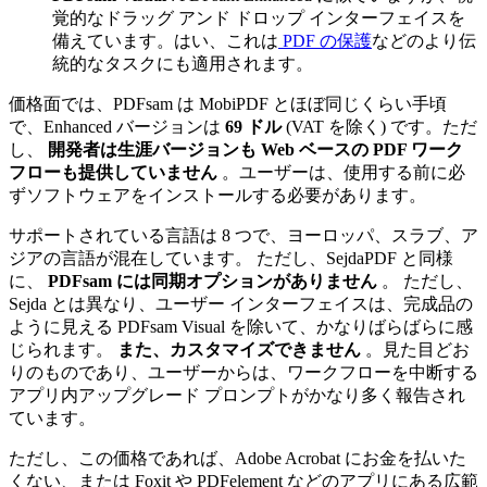
覚的なドラッグ アンド ドロップ インターフェイスを
備えています。はい、これは
PDF の保護
などのより伝
統的なタスクにも適用されます。
価格面では、PDFsam は MobiPDF とほぼ同じくらい手頃
で、Enhanced バージョンは
69 ドル
(VAT を除く) です。ただ
し、
開発者は生涯バージョンも Web ベースの PDF ワーク
フローも提供していません
。ユーザーは、使用する前に必
ずソフトウェアをインストールする必要があります。
サポートされている言語は 8 つで、ヨーロッパ、スラブ、ア
ジアの言語が混在しています。 ただし、SejdaPDF と同様
に、
PDFsam には同期オプションがありません
。 ただし、
Sejda とは異なり、ユーザー インターフェイスは、完成品の
ように見える PDFsam Visual を除いて、かなりばらばらに感
じられます。
また、カスタマイズできません
。見た目どお
りのものであり、ユーザーからは、ワークフローを中断する
アプリ内アップグレード プロンプトがかなり多く報告され
ています。
ただし、この価格であれば、Adobe Acrobat にお金を払いた
くない、または Foxit や PDFelement などのアプリにある広範