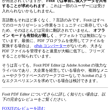
が用意されていますが、
Foxit では事前に個人データを共有
することが求められます
。これは一部のユーザーには受け
入れられないかもしれません。
言語数もそれほど多くなく、7 言語のみです。Foxit はすべ
てのローカリゼーション作業をコミュニティに依存している
ため、そのほとんどは完全に翻訳されていません。
オフラ
イン モードも有効化が難しく
、デフォルトでは無効になっ
ています。最後に、PDF プログラムを使用してファイルを
変換する場合は、
ePub コンバーター
がないため、大きな
PDF ファイルを管理すると速度が大幅に低下し、フリーズ
することが知られています。
そうは言っても、Foxit PDF Editor は Adobe Acrobat の強力な
ライバルであり、大企業を経営している場合や、複雑なメニ
ューやクラウドベースのワークフローなしで Acrobat のよう
なエクスペリエンスを求めている場合は検討できます。
Foxit PDF Editor についてさらに詳しく知りたい場合は、以
下の完全なレビューをご覧ください。
FOXITのレビューを読む