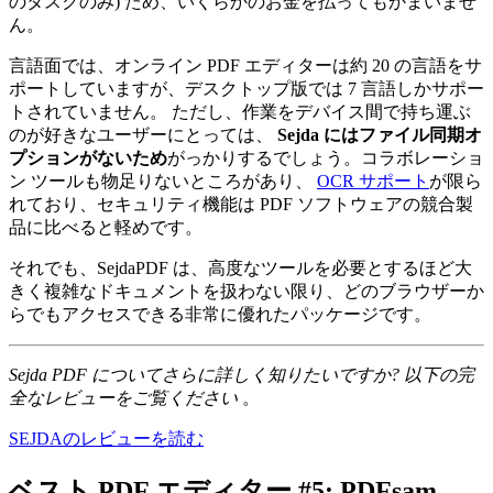
のタスクのみ) ため、いくらかのお金を払ってもかまいませ
ん。
言語面では、オンライン PDF エディターは約 20 の言語をサ
ポートしていますが、デスクトップ版では 7 言語しかサポー
トされていません。 ただし、作業をデバイス間で持ち運ぶ
のが好きなユーザーにとっては、
Sejda にはファイル同期オ
プションがないため
がっかりするでしょう。コラボレーショ
ン ツールも物足りないところがあり、
OCR サポート
が限ら
れており、セキュリティ機能は PDF ソフトウェアの競合製
品に比べると軽めです。
それでも、SejdaPDF は、高度なツールを必要とするほど大
きく複雑なドキュメントを扱わない限り、どのブラウザーか
らでもアクセスできる非常に優れたパッケージです。
Sejda PDF についてさらに詳しく知りたいですか? 以下の完
全なレビューをご覧ください
。
SEJDAのレビューを読む
ベスト PDF エディター #5: PDFsam