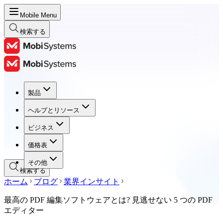
Mobile Menu
検索する
製品
製品
ヘルプとリソース
ヘルプとリソース
ビジネス
ビジネス
価格表
価格表
その他
検索する
ホーム
ブログ
業界インサイト
最高の PDF 編集ソフトウェアとは? 見逃せない 5 つの PDF
エディター