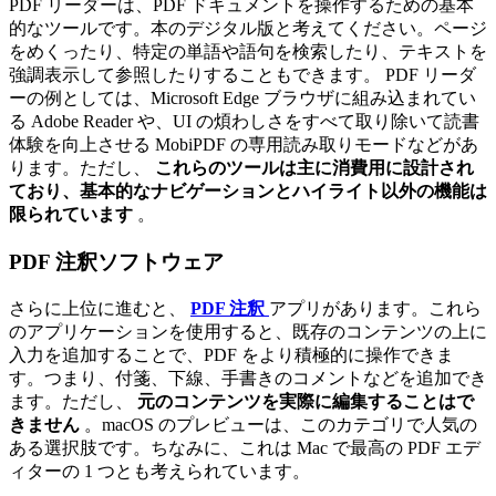
PDF リーダーは、PDF ドキュメントを操作するための基本
的なツールです。本のデジタル版と考えてください。ページ
をめくったり、特定の単語や語句を検索したり、テキストを
強調表示して参照したりすることもできます。 PDF リーダ
ーの例としては、Microsoft Edge ブラウザに組み込まれてい
る Adobe Reader や、UI の煩わしさをすべて取り除いて読書
体験を向上させる MobiPDF の専用読み取りモードなどがあ
ります。ただし、
これらのツールは主に消費用に設計され
ており、基本的なナビゲーションとハイライト以外の機能は
限られています
。
PDF 注釈ソフトウェア
さらに上位に進むと、
PDF 注釈
アプリがあります。これら
のアプリケーションを使用すると、既存のコンテンツの上に
入力を追加することで、PDF をより積極的に操作できま
す。つまり、付箋、下線、手書きのコメントなどを追加でき
ます。ただし、
元のコンテンツを実際に編集することはで
きません
。macOS のプレビューは、このカテゴリで人気の
ある選択肢です。ちなみに、これは Mac で最高の PDF エデ
ィターの 1 つとも考えられています。