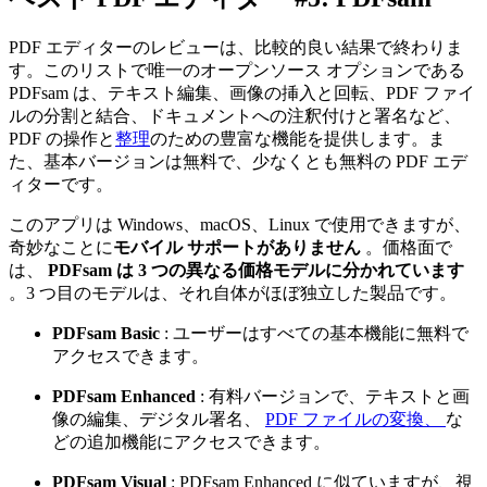
PDF エディターのレビューは、比較的良い結果で終わりま
す。このリストで唯一のオープンソース オプションである
PDFsam は、テキスト編集、画像の挿入と回転、PDF ファイ
ルの分割と結合、ドキュメントへの注釈付けと署名など、
PDF の操作と
整理
のための豊富な機能を提供します。ま
た、基本バージョンは無料で、少なくとも無料の PDF エデ
ィターです。
このアプリは Windows、macOS、Linux で使用できますが、
奇妙なことに
モバイル サポートがありません
。価格面で
は、
PDFsam は 3 つの異なる価格モデルに分かれています
。3 つ目のモデルは、それ自体がほぼ独立した製品です。
PDFsam Basic
: ユーザーはすべての基本機能に無料で
アクセスできます。
PDFsam Enhanced
: 有料バージョンで、テキストと画
像の編集、デジタル署名、
PDF ファイルの変換、
な
どの追加機能にアクセスできます。
PDFsam Visual
: PDFsam Enhanced に似ていますが、視