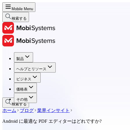
Mobile Menu
検索する
製品
製品
ヘルプとリソース
ヘルプとリソース
ビジネス
ビジネス
価格表
価格表
その他
検索する
ホーム
ブログ
業界インサイト
Android に最適な PDF エディターはどれですか?