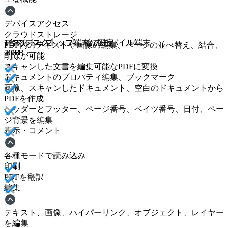
デバイスアクセス
クラウドストレージ
デスクトップ
1台のデスクトップ端末に固定
1台のデスクトップ＋2台のモバイル端末
PDF内のテキストや画像の編集、ページの並べ替え、結合、
5GB
5GB
20GB
削除が可能
スキャンした文書を編集可能なPDFに変換
ドキュメントのプロパティ編集、ブックマーク
画像、スキャンしたドキュメント、空白のドキュメントから
PDFを作成
ヘッダーとフッター、ページ番号、ベイツ番号、日付、ペー
ジ背景を編集
表示・コメント
各種モードで読み込み
印刷
PDFを翻訳
編集
テキスト、画像、ハイパーリンク、オブジェクト、レイヤー
を編集