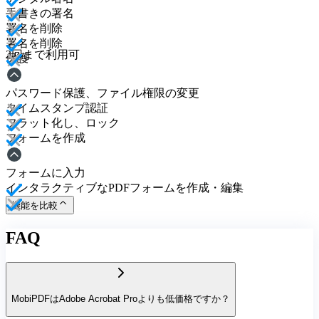
手書きの署名
署名を削除
署名を削除
3回まで利用可
保護
パスワード保護、ファイル権限の変更
タイムスタンプ認証
フラット化し、ロック
フォームを作成
フォームに入力
インタラクティブなPDFフォームを作成・編集
機能を比較
FAQ
MobiPDFはAdobe Acrobat Proよりも低価格ですか？