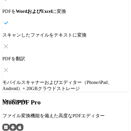
PDFを
WordおよびExcel
に変換
スキャンしたファイルをテキストに変換
PDFを翻訳
モバイルスキャナーおよびエディター（Phone/iPad、
Android）+ 20GBクラウドストレージ
Most Popular
MobiPDF Pro
ファイル変換機能を備えた高度なPDFエディター