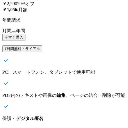
￥2,590
59%オフ
￥1,056
/月額
年間請求
月間
年間
今すぐ購入
7日間無料トライアル
PC、スマートフォン、タブレットで使用可能
PDF内のテキストや画像の
編集
、ページの結合・削除が可能
保護・
デジタル署名