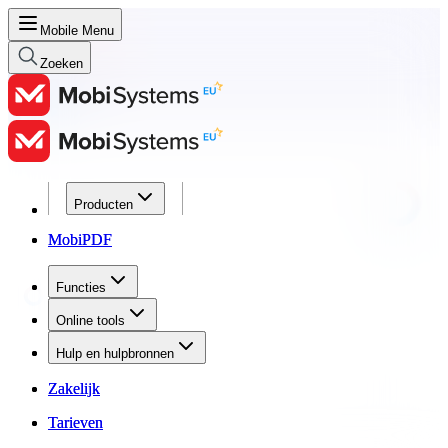
Mobile Menu
Zoeken
Producten
Producten
MobiPDF
MobiPDF
Functies
Functies
Online tools
Online tools
Hulp en hulpbronnen
Hulp en hulpbronnen
Zakelijk
Zakelijk
Tarieven
Tarieven