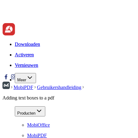
Downloaden
Downloaden
Activeren
Activeren
Vernieuwen
Vernieuwen
Meer
MobiPDF
Gebruikershandleiding
Adding text boxes to a pdf
Producten
MobiOffice
MobiPDF