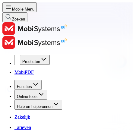
Mobile Menu
Zoeken
Producten
Producten
MobiPDF
MobiPDF
Functies
Functies
Online tools
Online tools
Hulp en hulpbronnen
Hulp en hulpbronnen
Zakelijk
Zakelijk
Tarieven
Tarieven