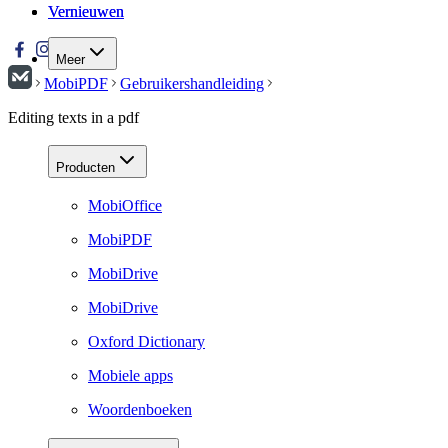
Vernieuwen
Vernieuwen
Meer
MobiPDF
Gebruikershandleiding
Editing texts in a pdf
Producten
MobiOffice
MobiPDF
MobiDrive
MobiDrive
Oxford Dictionary
Mobiele apps
Woordenboeken