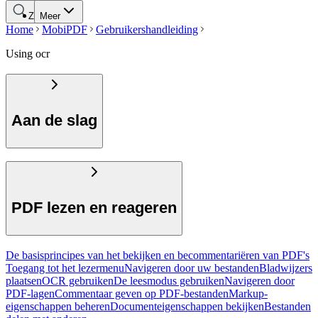
Zoeken
Meer
Home
MobiPDF
Gebruikershandleiding
Using ocr
Aan de slag
PDF lezen en reageren
De basisprincipes van het bekijken en becommentariëren van PDF's
Toegang tot het lezermenu
Navigeren door uw bestanden
Bladwijzers
plaatsen
OCR gebruiken
De leesmodus gebruiken
Navigeren door
PDF-lagen
Commentaar geven op PDF-bestanden
Markup-
eigenschappen beheren
Documenteigenschappen bekijken
Bestanden