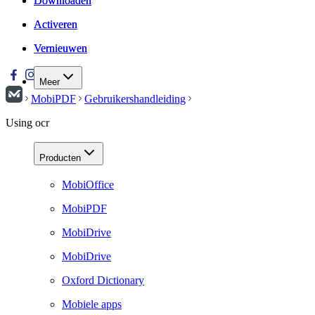
Downloaden
Downloaden
Activeren
Activeren
Vernieuwen
Vernieuwen
Meer
MobiPDF
Gebruikershandleiding
Using ocr
Producten
MobiOffice
MobiPDF
MobiDrive
MobiDrive
Oxford Dictionary
Mobiele apps