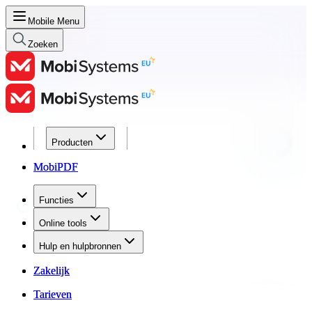
Mobile Menu
Zoeken
Producten
Producten
MobiPDF
MobiPDF
Functies
Functies
Online tools
Online tools
Hulp en hulpbronnen
Hulp en hulpbronnen
Zakelijk
Zakelijk
Tarieven
Tarieven