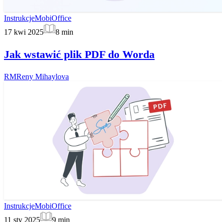
Instrukcje
MobiOffice
17 kwi 2025
8
min
Jak wstawić plik PDF do Worda
RM
Reny Mihaylova
Instrukcje
MobiOffice
11 sty 2025
9
min