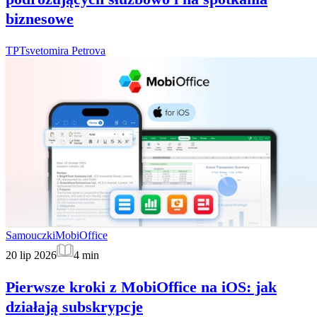
biznesowe
TP
Tsvetomira Petrova
Samouczki
MobiOffice
20 lip 2026
4
min
Pierwsze kroki z MobiOffice na iOS: jak
działają subskrypcje