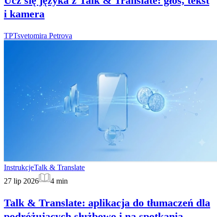
Ucz się języka z Talk & Translate: głos, tekst
i kamera
TP
Tsvetomira Petrova
Instrukcje
Talk & Translate
27 lip 2026
4
min
Talk & Translate: aplikacja do tłumaczeń dla
podróżujących służbowo i na spotkania