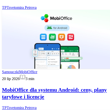
TP
Tsvetomira Petrova
Samouczki
MobiOffice
20 lip 2026
3
min
MobiOffice dla systemu Android: ceny, plany
taryfowe i licencje
TP
Tsvetomira Petrova