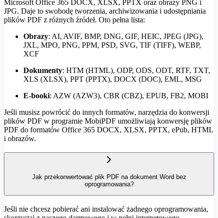
Microsoft Office 365 DOCX, XLSX, PPTX oraz obrazy PNG i
JPG. Daje to swobodę tworzenia, archiwizowania i udostępniania
plików PDF z różnych źródeł. Oto pełna lista:
Obrazy
: AI, AVIF, BMP, DNG, GIF, HEIC, JPEG (JPG),
JXL, MPO, PNG, PPM, PSD, SVG, TIF (TIFF), WEBP,
XCF
Dokumenty
: HTM (HTML), ODP, ODS, ODT, RTF, TXT,
XLS (XLSX), PPT (PPTX), DOCX (DOC), EML, MSG
E-booki
: AZW (AZW3), CBR (CBZ), EPUB, FB2, MOBI
Jeśli musisz powrócić do innych formatów, narzędzia do konwersji
plików PDF w programie MobiPDF umożliwiają konwersję plików
PDF do formatów Office 365 DOCX, XLSX, PPTX, ePub, HTML
i obrazów.
Jak przekonwertować plik PDF na dokument Word bez
oprogramowania?
Jeśli nie chcesz pobierać ani instalować żadnego oprogramowania,
skorzystaj z naszego darmowego i w pełni internetowego