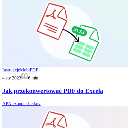
Instrukcje
MobiPDF
4 sty 2023
6
min
Jak przekonwertować PDF do Excela
AP
Alexander Petkov