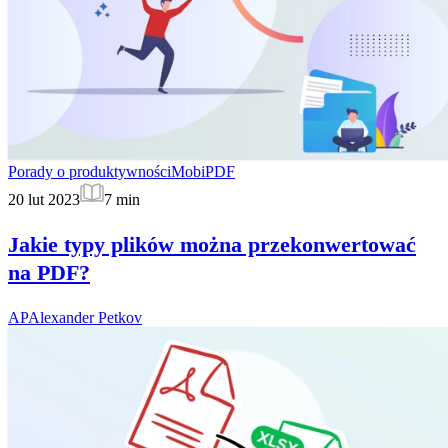
Porady o produktywności
MobiPDF
20 lut 2023
7
min
Jakie typy plików można przekonwertować
na PDF?
AP
Alexander Petkov