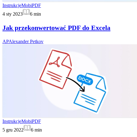
Instrukcje
MobiPDF
4 sty 2023
6
min
Jak przekonwertować PDF do Excela
AP
Alexander Petkov
Instrukcje
MobiPDF
5 gru 2022
6
min