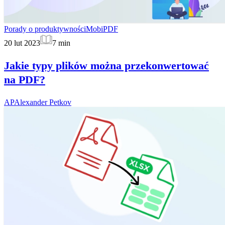
Porady o produktywności
MobiPDF
20 lut 2023
7
min
Jakie typy plików można przekonwertować
na PDF?
AP
Alexander Petkov