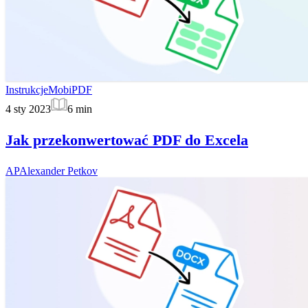
Instrukcje
MobiPDF
4 sty 2023
6
min
Jak przekonwertować PDF do Excela
AP
Alexander Petkov