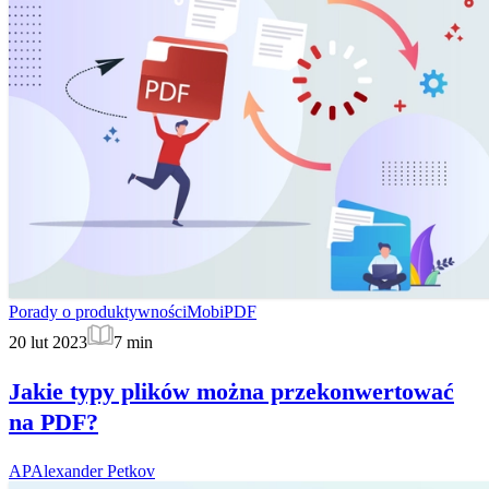
Porady o produktywności
MobiPDF
20 lut 2023
7
min
Jakie typy plików można przekonwertować
na PDF?
AP
Alexander Petkov