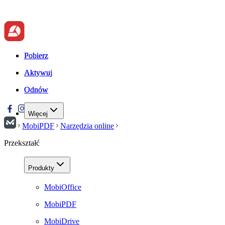
Pobierz
Pobierz
Aktywuj
Aktywuj
Odnów
Odnów
Więcej
MobiPDF
Narzędzia online
Przekształć
Produkty
MobiOffice
MobiPDF
MobiDrive