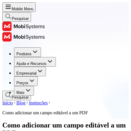
Mobile Menu
Pesquisar
Produtos
Produtos
Ajuda e Recursos
Ajuda e Recursos
Empresarial
Empresarial
Preços
Preços
Mais
Pesquisar
Início
Blog
Instruções
Como adicionar um campo editável a um PDF
Como adicionar um campo editável a um