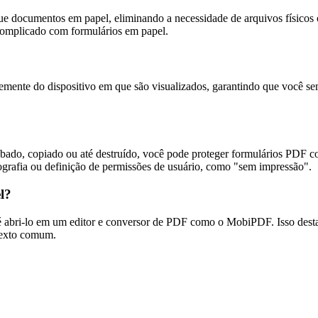
que documentos em papel, eliminando a necessidade de arquivos físicos
 complicado com formulários em papel.
te do dispositivo em que são visualizados, garantindo que você sempr
ado, copiado ou até destruído, você pode proteger formulários PDF co
tografia ou definição de permissões de usuário, como "sem impressão".
l?
 abri-lo em um editor e conversor de PDF como o MobiPDF. Isso destac
texto comum.