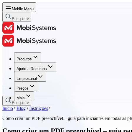
Mobile Menu
Pesquisar
Produtos
Produtos
Ajuda e Recursos
Ajuda e Recursos
Empresarial
Empresarial
Preços
Preços
Mais
Pesquisar
Início
Blog
Instruções
Como criar um PDF preenchível – guia para iniciantes em todas as pl
Como criar um PDF preenchível – guia par