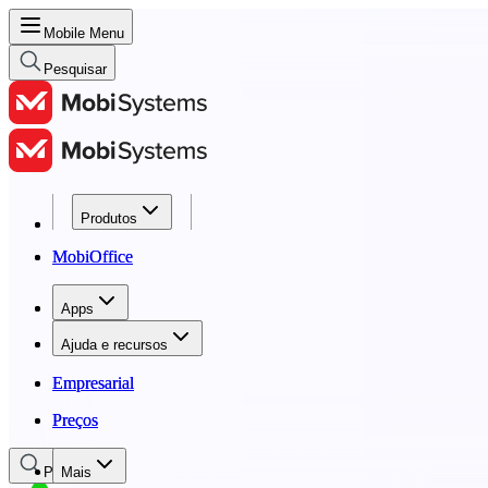
Mobile Menu
Pesquisar
Produtos
Produtos
MobiOffice
MobiOffice
Apps
Apps
Ajuda e recursos
Ajuda e recursos
Empresarial
Empresarial
Preços
Preços
Pesquisar
Mais