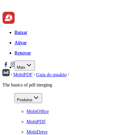
Baixar
Baixar
Ativar
Ativar
Renovar
Renovar
Mais
MobiPDF
Guia do usuário
The basics of pdf merging
Produtos
MobiOffice
MobiPDF
MobiDrive