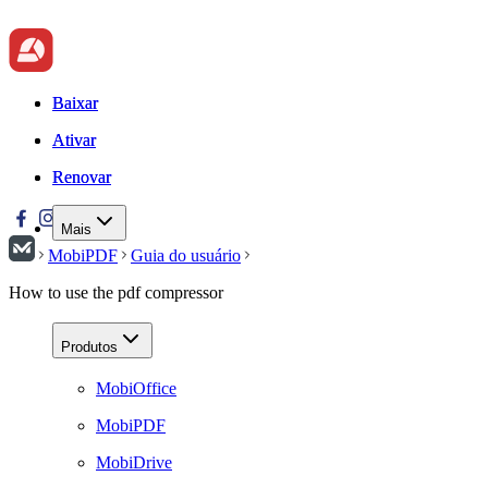
Baixar
Baixar
Ativar
Ativar
Renovar
Renovar
Mais
MobiPDF
Guia do usuário
How to use the pdf compressor
Produtos
MobiOffice
MobiPDF
MobiDrive