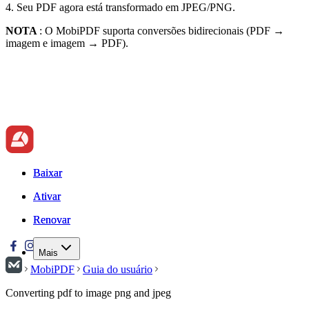
4. Seu PDF agora está transformado em JPEG/PNG.
NOTA
: O MobiPDF suporta conversões bidirecionais (PDF →
imagem e imagem → PDF).
Baixar
Baixar
Ativar
Ativar
Renovar
Renovar
Mais
MobiPDF
Guia do usuário
Converting pdf to image png and jpeg