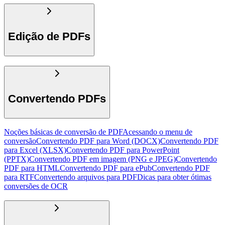
Edição de PDFs
Convertendo PDFs
Noções básicas de conversão de PDF
Acessando o menu de
conversão
Convertendo PDF para Word (DOCX)
Convertendo PDF
para Excel (XLSX)
Convertendo PDF para PowerPoint
(PPTX)
Convertendo PDF em imagem (PNG e JPEG)
Convertendo
PDF para HTML
Convertendo PDF para ePub
Convertendo PDF
para RTF
Convertendo arquivos para PDF
Dicas para obter ótimas
conversões de OCR