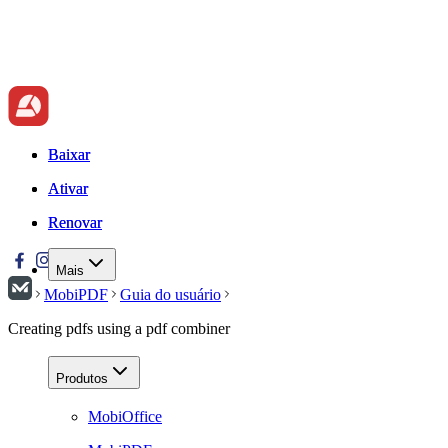
Baixar
Baixar
Ativar
Ativar
Renovar
Renovar
Mais
MobiPDF
Guia do usuário
Creating pdfs using a pdf combiner
Produtos
MobiOffice