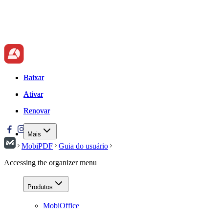
Baixar
Baixar
Ativar
Ativar
Renovar
Renovar
Mais
MobiPDF
Guia do usuário
Accessing the organizer menu
Produtos
MobiOffice