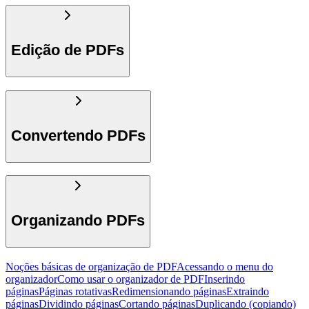
Edição de PDFs
Convertendo PDFs
Organizando PDFs
Noções básicas de organização de PDF
Acessando o menu do
organizador
Como usar o organizador de PDF
Inserindo
páginas
Páginas rotativas
Redimensionando páginas
Extraindo
páginas
Dividindo páginas
Cortando páginas
Duplicando (copiando)