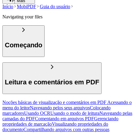
Pesquisar
Mais
Início
MobiPDF
Guia do usuário
Navigating your files
Começando
Leitura e comentários em PDF
Noções básicas de visualização e comentários em PDF
Acessando o
menu do leitor
Navegando pelos seus arquivos
Colocando
marcadores
Usando OCR
Usando o modo de leitura
Navegando pelas
camadas do PDF
Comentando em arquivos PDF
Gerenciando
propriedades de marcação
Visualizando propriedades do
documento
Compartilhando arquivos com outras pessoas