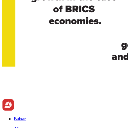
Baixar
Baixar