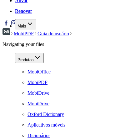
Ativar
Ativar
Renovar
Renovar
Mais
MobiPDF
Guia do usuário
Navigating your files
Produtos
MobiOffice
MobiPDF
MobiDrive
MobiDrive
Oxford Dictionary
Aplicativos móveis
Dicionários