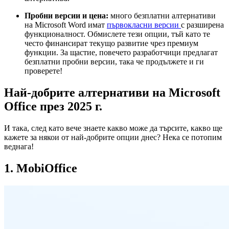
Пробни версии и цена:
много безплатни алтернативи
на Microsoft Word имат
първокласни версии
с разширена
функционалност. Обмислете тези опции, тъй като те
често финансират текущо развитие чрез премиум
функции. За щастие, повечето разработчици предлагат
безплатни пробни версии, така че продължете и ги
проверете!
Най-добрите алтернативи на Microsoft
Office през 2025 г.
И така, след като вече знаете какво може да търсите, какво ще
кажете за някои от най-добрите опции днес? Нека се потопим
веднага!
1. MobiOffice