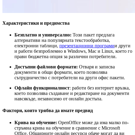
Характеристики и предимства
Безплатно и универсално:
Този пакет предлага
алтернативи на популярната текстообработка,
електронни таблици,
презентационни програми
и други
и работи безпроблемно в Windows, Mac и Linux, което го
прави бюджетна опция за различни потребители.
Достъпни файлови формати:
Отваря и записва
документи в общи формати, което позволява
сътрудничество с потребители на други офис пакети.
Офлайн функционалност
: работи без интернет връзка,
което позволява създаване и редактиране на документи
навсякъде, независимо от онлайн достъпа.
Фактори, които трябва да имате предвид
Крива на обучение:
OpenOffice може да има малко по-
стръмна крива на обучение в сравнение с Microsoft
Office. Обширните онлайн ресурси обаче могат да ви