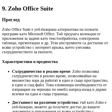
9. Zoho Office Suite
Преглед
Zoho Office Suite е уеб-базирана алтернатива на познати
програми като Microsoft Office. Той предлага колекция от
приложения за задачи като текстообработка, електронни
таблици, презентации и др. Тези инструменти са достъпни от
всяко устройство с интернет връзка, което улеснява
сътрудничеството за екипите.
Характеристики и предимства
Сътрудничество в реално време
: Zoho позволява
сътрудничество в реално време, позволявайки на
множество хора да работят в едно и също пространство,
в един и същ файл. Това елиминира необходимостта от
изпращане на чернови по имейл напред-назад и държи
всички на една и съща страница.
Достъпност на различни устройства:
тъй като Zoho е
уеб-базиран, можете да получите достъп до вашите
документи и приложения от всяко устройство с