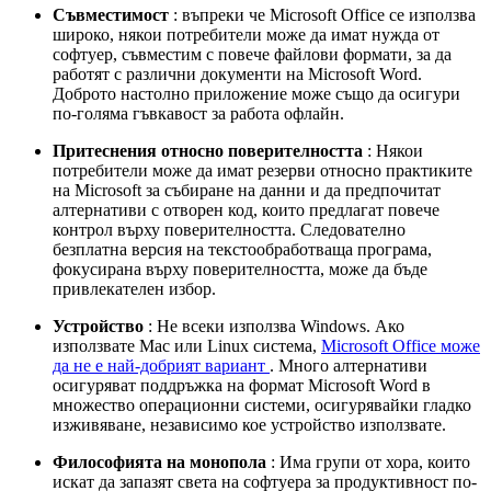
Съвместимост
: въпреки че Microsoft Office се използва
широко, някои потребители може да имат нужда от
софтуер, съвместим с повече файлови формати, за да
работят с различни документи на Microsoft Word.
Доброто настолно приложение може също да осигури
по-голяма гъвкавост за работа офлайн.
Притеснения относно поверителността
: Някои
потребители може да имат резерви относно практиките
на Microsoft за събиране на данни и да предпочитат
алтернативи с отворен код, които предлагат повече
контрол върху поверителността. Следователно
безплатна версия на текстообработваща програма,
фокусирана върху поверителността, може да бъде
привлекателен избор.
Устройство
: Не всеки използва Windows. Ако
използвате Mac или Linux система,
Microsoft Office може
да не е най-добрият вариант
. Много алтернативи
осигуряват поддръжка на формат Microsoft Word в
множество операционни системи, осигурявайки гладко
изживяване, независимо кое устройство използвате.
Философията на монопола
: Има групи от хора, които
искат да запазят света на софтуера за продуктивност по-