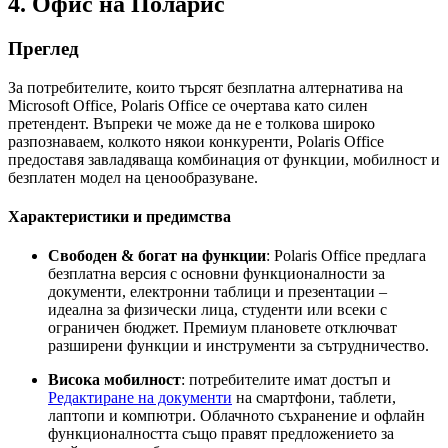
4. Офис на Поларис
Преглед
За потребителите, които търсят безплатна алтернатива на
Microsoft Office, Polaris Office се очертава като силен
претендент. Въпреки че може да не е толкова широко
разпознаваем, колкото някои конкуренти, Polaris Office
предоставя завладяваща комбинация от функции, мобилност и
безплатен модел на ценообразуване.
Характеристики и предимства
Свободен & богат на функции
: Polaris Office предлага
безплатна версия с основни функционалности за
документи, електронни таблици и презентации –
идеална за физически лица, студенти или всеки с
ограничен бюджет. Премиум плановете отключват
разширени функции и инструменти за сътрудничество.
Висока мобилност
: потребителите имат достъп и
Редактиране на документи
на смартфони, таблети,
лаптопи и компютри. Облачното съхранение и офлайн
функционалността също правят предложението за