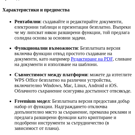
Характеристики и предимства
Рентабилни
: създавайте и редактирайте документи,
електронни таблици и презентации безплатно. Въпреки
че му липсват някои разширени функции, той предлага
солидна основа за основни задачи.
Функционални възможности
: Безплатната версия
включва функции отвъд простото създаване на
документи, като например
Редактиране на PDF
, сливане
на документи и използване на шаблони.
Съвместимост между платформи
: можете да изтеглите
WPS Office безплатно на различни устройства,
включително Windows, Mac, Linux, Android и iOS.
Облачното съхранение осигурява достъпност отвсякъде.
Freemium модел
: Безплатната версия предоставя добър
набор от функции. Надграждането отключва
допълнително място за съхранение, премахва реклами и
предлага разширени функции като криптиране и
подобрени инструменти за сътрудничество (в
зависимост от плана).