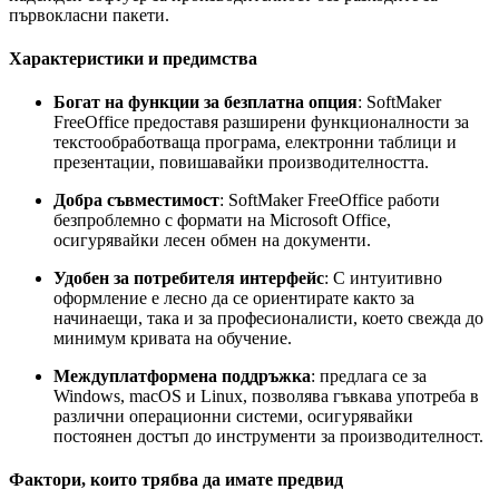
първокласни пакети.
Характеристики и предимства
Богат на функции за безплатна опция
: SoftMaker
FreeOffice предоставя разширени функционалности за
текстообработваща програма, електронни таблици и
презентации, повишавайки производителността.
Добра съвместимост
: SoftMaker FreeOffice работи
безпроблемно с формати на Microsoft Office,
осигурявайки лесен обмен на документи.
Удобен за потребителя интерфейс
: С интуитивно
оформление е лесно да се ориентирате както за
начинаещи, така и за професионалисти, което свежда до
минимум кривата на обучение.
Междуплатформена поддръжка
: предлага се за
Windows, macOS и Linux, позволява гъвкава употреба в
различни операционни системи, осигурявайки
постоянен достъп до инструменти за производителност.
Фактори, които трябва да имате предвид