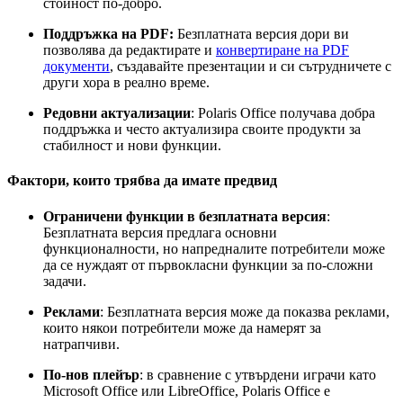
стойност по-добро.
Поддръжка на PDF:
Безплатната версия дори ви
позволява да редактирате и
конвертиране на PDF
документи
, създавайте презентации и си сътрудничете с
други хора в реално време.
Редовни актуализации
: Polaris Office получава добра
поддръжка и често актуализира своите продукти за
стабилност и нови функции.
Фактори, които трябва да имате предвид
Ограничени функции в безплатната версия
:
Безплатната версия предлага основни
функционалности, но напредналите потребители може
да се нуждаят от първокласни функции за по-сложни
задачи.
Реклами
: Безплатната версия може да показва реклами,
които някои потребители може да намерят за
натрапчиви.
По-нов плейър
: в сравнение с утвърдени играчи като
Microsoft Office или LibreOffice, Polaris Office е