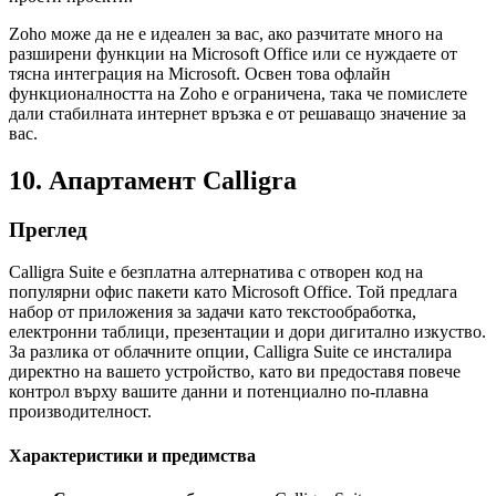
Zoho може да не е идеален за вас, ако разчитате много на
разширени функции на Microsoft Office или се нуждаете от
тясна интеграция на Microsoft. Освен това офлайн
функционалността на Zoho е ограничена, така че помислете
дали стабилната интернет връзка е от решаващо значение за
вас.
10. Апартамент Calligra
Преглед
Calligra Suite е безплатна алтернатива с отворен код на
популярни офис пакети като Microsoft Office. Той предлага
набор от приложения за задачи като текстообработка,
електронни таблици, презентации и дори дигитално изкуство.
За разлика от облачните опции, Calligra Suite се инсталира
директно на вашето устройство, като ви предоставя повече
контрол върху вашите данни и потенциално по-плавна
производителност.
Характеристики и предимства