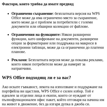
Фактори, които трябва да имате предвид
Ограничено съхранение
: безплатната версия на WPS
Office може да има ограничено място за съхранение,
което може да е проблем за потребители с големи
документи или обширни колекции от файлове.
Ограничения на функциите:
Някои разширени
функции, като шифроване на документи, разширени
опции за форматиране или поддръжка на макроси в
електронни таблици, може да са ограничени до платени
планове.
Реклами
: Безплатната версия може да показва реклами,
които някои потребители може да намерят за
натрапчиви.
WPS Office подходящ ли е за вас?
Ако искате гъвкавост, лекота на използване и поддържане на
портфейла ви щастлив, WPS Office е силен избор. Той е
идеален за отделни лица и екипи, които се нуждаят от
пълнофункционален офис пакет, който отговаря на начина им
на живот в движение, без да изгаря дупка в джоба си.