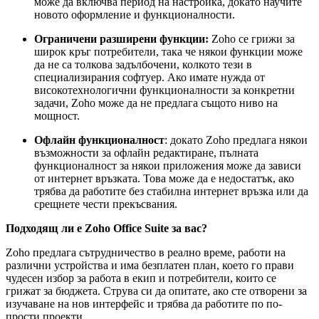
може да включва период на настройка, докато научите
новото оформление и функционалности.
Ограничени разширени функции:
Zoho се грижи за
широк кръг потребители, така че някои функции може
да не са толкова задълбочени, колкото тези в
специализирания софтуер. Ако имате нужда от
високотехнологични функционалности за конкретни
задачи, Zoho може да не предлага същото ниво на
мощност.
Офлайн функционалност
: докато Zoho предлага някои
възможности за офлайн редактиране, пълната
функционалност за някои приложения може да зависи
от интернет връзката. Това може да е недостатък, ако
трябва да работите без стабилна интернет връзка или да
срещнете чести прекъсвания.
Подходящ ли е Zoho Office Suite за вас?
Zoho предлага сътрудничество в реално време, работи на
различни устройства и има безплатен план, което го прави
чудесен избор за работа в екип и потребители, които се
грижат за бюджета. Струва си да опитате, ако сте отворени за
изучаване на нов интерфейс и трябва да работите по по-
прости проекти.