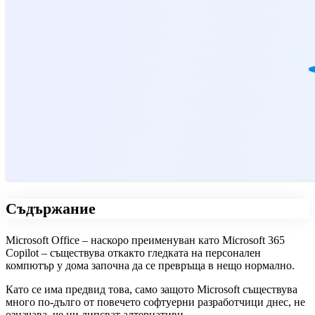
Съдържание
Microsoft Office – наскоро преименуван като Microsoft 365
Copilot
– съществува откакто гледката на персонален
компютър у дома започна да се превръща в нещо нормално.
Като се има предвид това, само защото Microsoft съществува
много по-дълго от повечето софтуерни разработчици днес, не
означава, че ни липсват алтернативи.