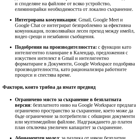
и споделяне на файлове от всяко устройство,
елиминирайки необходимостта от локално съхранение.
Интегрирана комуникация
: Gmail, Google Meet и
Google Chat се интегрират безпроблемно за ефективна
комуникация, позволявайки лесен преход между имейл,
видео срещи и незабавни съобщения.
Подобрения на производителността:
с функции като
интелигентно планиране в Календар, предложения с
изкуствен интелект в Gmail и интелигентно
форматиране в Документи, Google Workspace подобрява
производителността, като рационализира работните
процеси и спестява време.
Фактори, които трябва да имате предвид
Ограничено място за съхранение в безплатната
версия
: безплатното ниво на Google Workspace предлага
ограничено пространство за съхранение, което може да
бъде ограничение за потребители с обширни документи
или мултимедийни файлове. Надграждането до платен
план отключва увеличен капацитет за съхранение.
Абонаментен модел
: за разлика от някои безплатни