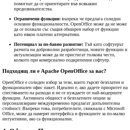
помогнат да се ориентирате във всякакви
предизвикателства.
Ограничени функции:
въпреки че предлага солидни
основни функционалности, OpenOffice може да не може
да се похвали със същия обширен набор от функции
като някои платени алтернативи.
Потенциал за по-бавно развитие:
Тъй като софтуерът
разчита на доброволни разработчици, новите функции и
актуализации може да не пристигат толкова често,
колкото при комерсиално подкрепения софтуер.
Подходящ ли е Apache OpenOffice за вас?
OpenOffice е солиден избор за тези, които търсят безплатен и
функционален офис пакет. Идеално е, ако дадете приоритет на
спестяването на разходи и не се нуждаете от най-модерните
функции. Активната общност и безплатните опции за
персонализиране междувременно предлагат допълнителна
стойност. Въпреки това, потребителите, свикнали с Microsoft
Office, може да намерят интерфейса и функциите за по-малко
интуитивни, ако са функционални.