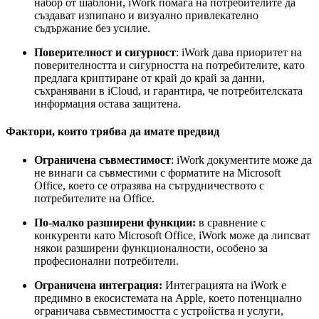
набор от шаблони, iWork помага на потребителите да
създават изпипано и визуално привлекателно
съдържание без усилие.
Поверителност и сигурност
: iWork дава приоритет на
поверителността и сигурността на потребителите, като
предлага криптиране от край до край за данни,
съхранявани в iCloud, и гарантира, че потребителската
информация остава защитена.
Фактори, които трябва да имате предвид
Ограничена съвместимост
: iWork документите може да
не винаги са съвместими с форматите на Microsoft
Office, което се отразява на сътрудничеството с
потребителите на Office.
По-малко разширени функции:
в сравнение с
конкуренти като Microsoft Office, iWork може да липсват
някои разширени функционалности, особено за
професионални потребители.
Ограничена интеграция:
Интеграцията на iWork е
предимно в екосистемата на Apple, което потенциално
ограничава съвместимостта с устройства и услуги,