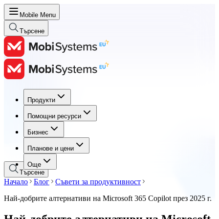
Mobile Menu
Търсене
Продукти
Продукти
Помощни ресурси
Помощни ресурси
Бизнес
Бизнес
Планове и цени
Планове и цени
Още
Търсене
Начало
Блог
Съвети за продуктивност
Най-добрите алтернативи на Microsoft 365 Copilot през 2025 г.
Най-добрите алтернативи на Microsoft