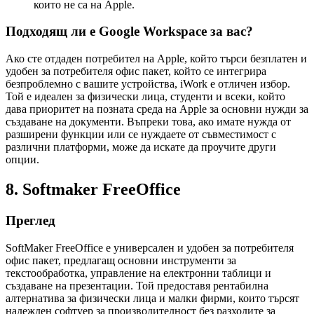
които не са на Apple.
Подходящ ли е Google Workspace за вас?
Ако сте отдаден потребител на Apple, който търси безплатен и
удобен за потребителя офис пакет, който се интегрира
безпроблемно с вашите устройства, iWork е отличен избор.
Той е идеален за физически лица, студенти и всеки, който
дава приоритет на позната среда на Apple за основни нужди за
създаване на документи. Въпреки това, ако имате нужда от
разширени функции или се нуждаете от съвместимост с
различни платформи, може да искате да проучите други
опции.
8. Softmaker FreeOffice
Преглед
SoftMaker FreeOffice е универсален и удобен за потребителя
офис пакет, предлагащ основни инструменти за
текстообработка, управление на електронни таблици и
създаване на презентации. Той предоставя рентабилна
алтернатива за физически лица и малки фирми, които търсят
надежден софтуер за производителност без разходите за