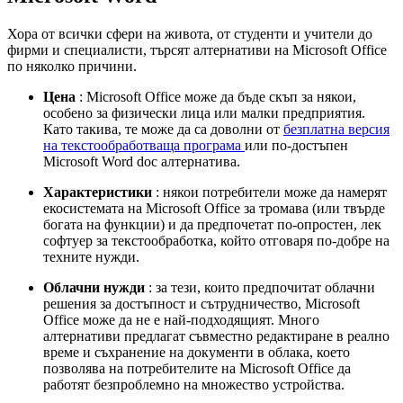
Хора от всички сфери на живота, от студенти и учители до
фирми и специалисти, търсят алтернативи на Microsoft Office
по няколко причини.
Цена
: Microsoft Office може да бъде скъп за някои,
особено за физически лица или малки предприятия.
Като такива, те може да са доволни от
безплатна версия
на текстообработваща програма
или по-достъпен
Microsoft Word doc алтернатива.
Характеристики
: някои потребители може да намерят
екосистемата на Microsoft Office за тромава (или твърде
богата на функции) и да предпочетат по-опростен, лек
софтуер за текстообработка, който отговаря по-добре на
техните нужди.
Облачни нужди
: за тези, които предпочитат облачни
решения за достъпност и сътрудничество, Microsoft
Office може да не е най-подходящият. Много
алтернативи предлагат съвместно редактиране в реално
време и съхранение на документи в облака, което
позволява на потребителите на Microsoft Office да
работят безпроблемно на множество устройства.