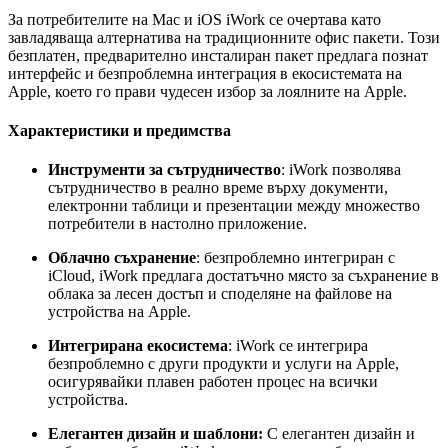
За потребителите на Mac и iOS iWork се очертава като
завладяваща алтернатива на традиционните офис пакети. Този
безплатен, предварително инсталиран пакет предлага познат
интерфейс и безпроблемна интеграция в екосистемата на
Apple, което го прави чудесен избор за лоялните на Apple.
Характеристики и предимства
Инструменти за сътрудничество
: iWork позволява
сътрудничество в реално време върху документи,
електронни таблици и презентации между множество
потребители в настолно приложение.
Облачно съхранение
: безпроблемно интегриран с
iCloud, iWork предлага достатъчно място за съхранение в
облака за лесен достъп и споделяне на файлове на
устройства на Apple.
Интегрирана екосистема
: iWork се интегрира
безпроблемно с други продукти и услуги на Apple,
осигурявайки плавен работен процес на всички
устройства.
Елегантен дизайн и шаблони:
С елегантен дизайн и