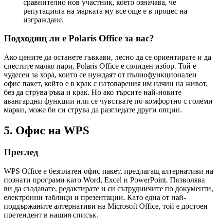
сравнително нов участник, което означава, че
репутацията на марката му все още е в процес на
изграждане.
Подходящ ли е Polaris Office за вас?
Ако цените да останете гъвкави, лесно да се ориентирате и да
спестите малко пари, Polaris Office е солиден избор. Той е
чудесен за хора, които се нуждаят от пълнофункционален
офис пакет, който е в крак с натоварения им начин на живот,
без да струва ръка и крак. Но ако търсите най-новите
авангардни функции или се чувствате по-комфортно с големи
марки, може би си струва да разгледате други опции.
5. Офис на WPS
Преглед
WPS Office е безплатен офис пакет, предлагащ алтернативи на
познати програми като Word, Excel и PowerPoint. Позволява
ви да създавате, редактирате и си сътрудничите по документи,
електронни таблици и презентации. Като една от най-
поддържаните алтернативи на Microsoft Office, той е достоен
претендент в нашия списък.