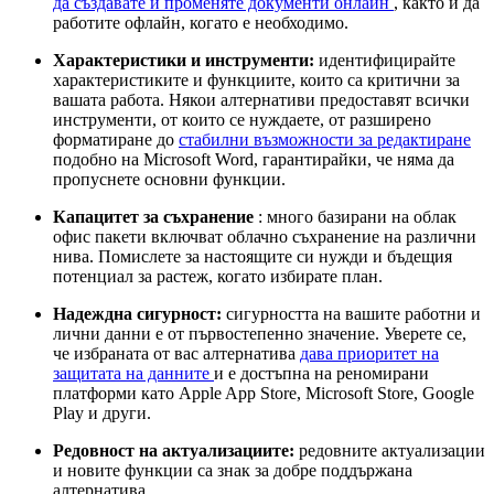
да създавате и променяте документи онлайн
, както и да
работите офлайн, когато е необходимо.
Характеристики и инструменти:
идентифицирайте
характеристиките и функциите, които са критични за
вашата работа. Някои алтернативи предоставят всички
инструменти, от които се нуждаете, от разширено
форматиране до
стабилни възможности за редактиране
подобно на Microsoft Word, гарантирайки, че няма да
пропуснете основни функции.
Капацитет за съхранение
: много базирани на облак
офис пакети включват облачно съхранение на различни
нива. Помислете за настоящите си нужди и бъдещия
потенциал за растеж, когато избирате план.
Надеждна сигурност:
сигурността на вашите работни и
лични данни е от първостепенно значение. Уверете се,
че избраната от вас алтернатива
дава приоритет на
защитата на данните
и е достъпна на реномирани
платформи като Apple App Store, Microsoft Store, Google
Play и други.
Редовност на актуализациите:
редовните актуализации
и новите функции са знак за добре поддържана
алтернатива.