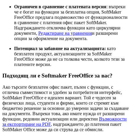
Ограничен в сравнение с платената версия
: въпреки
че е богат на функции за безплатна опция, SoftMaker
FreeOffice предлага подмножество от функционалности
в сравнение с платения офис пакет SoftMaker.
Надграждането отключва функции като циркулярни
документи,
Редактиране на уравнения
и разширени
опции за оформление на документа.
Потенциал за забавяне на актуализацията:
като
безплатен продукт, актуализациите за SoftMaker
FreeOffice може да не са толкова чести, колкото тези за
платените версии.
Подходящ ли е Softmaker FreeOffice за вас?
Ако търсите безплатен офис пакет, пълен с функции, с
отлична съвместимост и удобен за потребителя интерфейс,
SoftMaker FreeOffice е идеален вариант. Той е чудесен за
физически лица, студенти и фирми, които се стремят към
бюджетно решение за основни до умерени задачи за създаване
на документи. Въпреки това, ако имате нужда от разширени
функции, редовни актуализации или директни
Възможности
за експортиране на PDF
, надграждането до платения пакет
SoftMaker Office може да си струва да се обмисли.