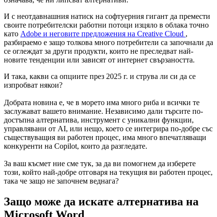
И с неотдавнашния натиск на софтуерния гигант да премести
своите потребителски работни потоци изцяло в облака точно
като
Adobe и неговите предложения на Creative Cloud
,
разбираемо е защо толкова много потребители са започнали да
се оглеждат за други продукти, които не преследват най-
новите тенденции или зависят от интернет свързаността.
И така, какви са опциите през 2025 г. и струва ли си да се
изпробват някои?
Добрата новина е, че в морето има много риба и всички те
заслужават вашето внимание. Независимо дали търсите по-
достъпна алтернатива, инструмент с уникални функции,
управлявани от AI, или нещо, което се интегрира по-добре със
съществуващия ви работен процес, има много впечатляващи
конкуренти на Copilot, които да разгледате.
За ваш късмет ние сме тук, за да ви помогнем да изберете
този, който най-добре отговаря на текущия ви работен процес,
така че защо не започнем веднага?
Защо може да искате алтернатива на
Microsoft Word