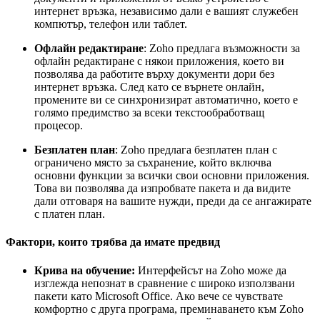
интернет връзка, независимо дали е вашият служебен
компютър, телефон или таблет.
Офлайн редактиране
: Zoho предлага възможности за
офлайн редактиране с някои приложения, което ви
позволява да работите върху документи дори без
интернет връзка. След като се върнете онлайн,
промените ви се синхронизират автоматично, което е
голямо предимство за всеки текстообработващ
процесор.
Безплатен план
: Zoho предлага безплатен план с
ограничено място за съхранение, който включва
основни функции за всички свои основни приложения.
Това ви позволява да изпробвате пакета и да видите
дали отговаря на вашите нужди, преди да се ангажирате
с платен план.
Фактори, които трябва да имате предвид
Крива на обучение:
Интерфейсът на Zoho може да
изглежда непознат в сравнение с широко използвани
пакети като Microsoft Office. Ако вече се чувствате
комфортно с друга програма, преминаването към Zoho