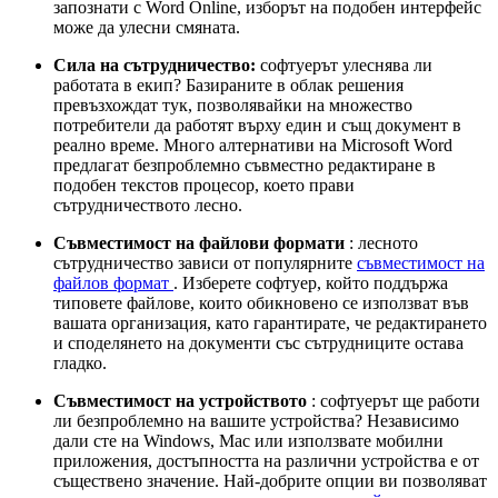
запознати с Word Online, изборът на подобен интерфейс
може да улесни смяната.
Сила на сътрудничество:
софтуерът улеснява ли
работата в екип? Базираните в облак решения
превъзхождат тук, позволявайки на множество
потребители да работят върху един и същ документ в
реално време. Много алтернативи на Microsoft Word
предлагат безпроблемно съвместно редактиране в
подобен текстов процесор, което прави
сътрудничеството лесно.
Съвместимост на файлови формати
: лесното
сътрудничество зависи от популярните
съвместимост на
файлов формат
. Изберете софтуер, който поддържа
типовете файлове, които обикновено се използват във
вашата организация, като гарантирате, че редактирането
и споделянето на документи със сътрудниците остава
гладко.
Съвместимост на устройството
: софтуерът ще работи
ли безпроблемно на вашите устройства? Независимо
дали сте на Windows, Mac или използвате мобилни
приложения, достъпността на различни устройства е от
съществено значение. Най-добрите опции ви позволяват