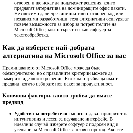
отворен и ще искат да поддържат решения, които
предлагат алтернатива на доминиращите офис пакети.
Независимо дали чрез инициативи с отворен код или
независими разработчици, тези алтернативи осигуряват
повече възможности за избор за потребителите на
Microsoft Office, които търсят гъвкав софтуер за
текстообработка.
Как да изберете най-добрата
алтернатива на Microsoft Office за вас
Преминаването от Microsoft Office може да бъде
обезсърчително, но с правилните критерии можете да
намерите идеалното решение. Ето какво трябва да имате
предвид, когато избирате нов пакет за продуктивност.
Ключови фактори, които трябва да имате
предвид
Удобство за потребителя
: много отдават приоритет на
интуитивния и лесен за научаване интерфейс. В
идеалния случай изберете софтуер с подобен вид и
усещане на Microsoft Office за плавен преход. Ако сте