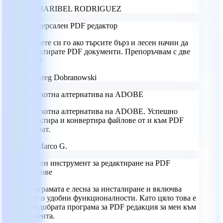
MR
MARIBEL RODRIGUEZ
Универсален PDF редактор
Вземете си го ако търсите бърз и лесен начин да
редактирате PDF документи. Препоръчвам с две
ръце!
GD
Greg Dobranowski
Страхотна алтернатива на ADOBE
Страхотна алтернатива на ADOBE. Успешно
редактира и конвертира файлове от и към PDF
формат.
MG
Marco G.
Удобен инструмент за редактиране на PDF
файлове
Програмата е лесна за инсталиране и включва
много удобни функционалности. Като цяло това е
най-добрата програма за PDF редакция за мен към
момента.