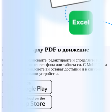
Работете върху PDF в движение
Сканирайте, подписвайте, редактирайте и споделяйте PDF
файлове директно от телефона или таблета си. С MobiPDF за
Android и iOS файловете ви остават достъпни и в сигурни
ръце на всички ваши устройства.