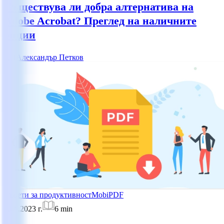
Съществува ли добра алтернатива на
Adobe Acrobat? Преглед на наличните
опции
АП
Александър Петков
Съвети за продуктивност
MobiPDF
5.06.2023 г.
6
min