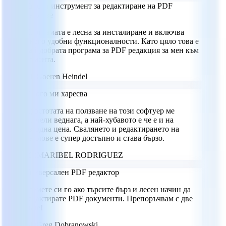
Удобен инструмент за редактиране на PDF
файлове
Програмата е лесна за инсталиране и включва
много удобни функционалности. Като цяло това е
най-добрата програма за PDF редакция за мен към
момента.
GH
Goeren Heindel
Много ми харесва
Простотата на ползване на този софтуер ме
спечели веднага, а най-хубавото е че е и на
изгодна цена. Свалянето и редактирането на
файлове е супер достъпно и става бързо.
MR
MARIBEL RODRIGUEZ
Универсален PDF редактор
Вземете си го ако търсите бърз и лесен начин да
редактирате PDF документи. Препоръчвам с две
ръце!
GD
Greg Dobranowski