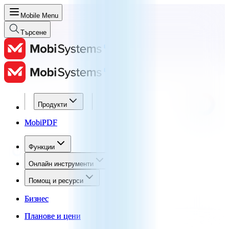
Mobile Menu
Търсене
Продукти
Продукти
MobiPDF
MobiPDF
Функции
Функции
Онлайн инструменти
Онлайн инструменти
Помощ и ресурси
Помощ и ресурси
Бизнес
Бизнес
Планове и цени
Планове и цени