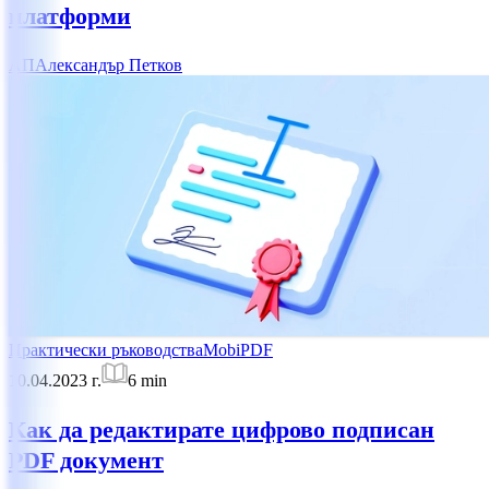
платформи
АП
Александър Петков
Практически ръководства
MobiPDF
10.04.2023 г.
6
min
Как да редактирате цифрово подписан
PDF документ