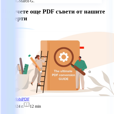
MG
Marco G.
Получете още PDF съвети от нашите
експерти
Уроци
MobiPDF
30.09.2024 г.
12
min