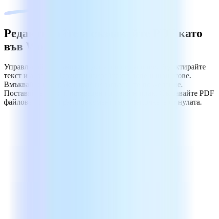
Редактирайте и създавайте PDF като
във Word
Управлявайте задачите (и деня) си без усилие. Редактирайте
текст и абзаци. Персонализирайте стилове и шрифтове.
Вмъквайте изображения и ги завъртайте по желание.
Поставяйте обекти на преден или заден план. Създавайте PDF
файлове от сканирани документи или започнете от нулата.