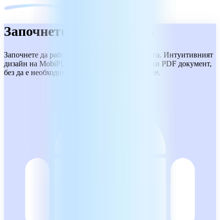
Започнете бързо и лесно
Започнете да работите с PDF файлове веднага. Интуитивният
дизайн на MobiPDF помага в работата с всеки PDF документ,
без да е необходимо продължително обучение.