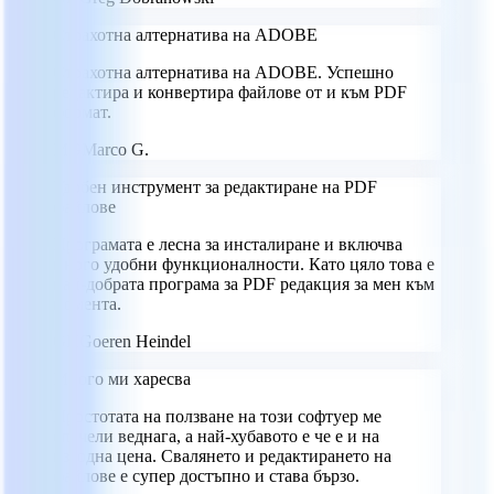
Страхотна алтернатива на ADOBE
Страхотна алтернатива на ADOBE. Успешно
редактира и конвертира файлове от и към PDF
формат.
MG
Marco G.
Удобен инструмент за редактиране на PDF
файлове
Програмата е лесна за инсталиране и включва
много удобни функционалности. Като цяло това е
най-добрата програма за PDF редакция за мен към
момента.
GH
Goeren Heindel
Много ми харесва
Простотата на ползване на този софтуер ме
спечели веднага, а най-хубавото е че е и на
изгодна цена. Свалянето и редактирането на
файлове е супер достъпно и става бързо.