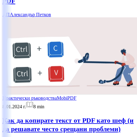
PDF
АП
Александър Петков
Практически ръководства
MobiPDF
8.01.2024 г.
8
min
Как да копирате текст от PDF като шеф (и
да решавате често срещани проблеми)