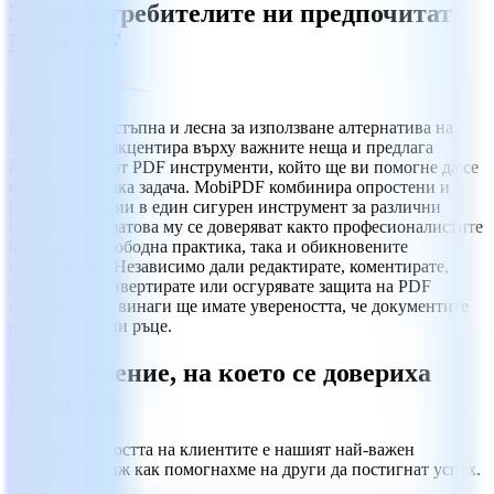
Защо потребителите ни предпочитат
MobiPDF
MobiPDF е достъпна и лесна за използване алтернатива на
Adobe, която акцентира върху важните неща и предлага
широк набор от PDF инструменти, който ще ви помогне да се
справите с всяка задача. MobiPDF комбинира опростени и
мощни функции в един сигурен инструмент за различни
платформи и затова му се доверяват както професионалистите
и хората на свободна практика, така и обикновените
потребители. Независимо дали редактирате, коментирате,
сканирате, конвертирате или осгурявате защита на PDF
файловете си, винаги ще имате увереността, че документите
ви са в сигурни ръце.
PDF решение, на което се довериха
милиони
Удовлетвореността на клиентите е нашият най-важен
приоритет. Виж как помогнахме на други да постигнат успех.