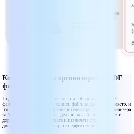
Комбинирайте и организирайте PDF
файлове
Подредете документите си с лекота. Обединявайте PDF
файлове и изображения в единен файл, за да спестите място, и
използвайте режима на предварителен преглед на органайзера
за бързо пренареждане и разделяне на файловете. Можете
дори да добавяте, премахвате и извличате страници в
движение, за да си гарантирате перфектен резултат.