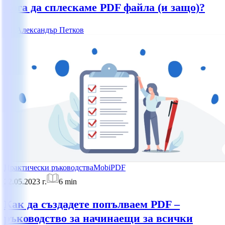
Кога да сплескаме PDF файла (и защо)?
АП
Александър Петков
Практически ръководства
MobiPDF
22.05.2023 г.
6
min
Как да създадете попълваем PDF –
ръководство за начинаещи за всички