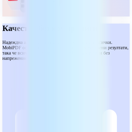
Качество без компромиси
Надеждна алтернатива на Adobe, създадена за всички.
MobiPDF осигурява постоянни и висококачествени резултати,
така че всички потребители да работят уверено и без
напрежение.