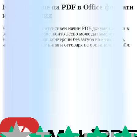
Конвертиране на PDF в Office формати
и изображения
Експортирайте по интуитивен начин PDF документите си в
редактируеми файлове, които лесно може да намерите.
Насладете се на бързи конверсии без загуба на качеството,
чийто краен резултат винаги отговаря на оригиналния файл.