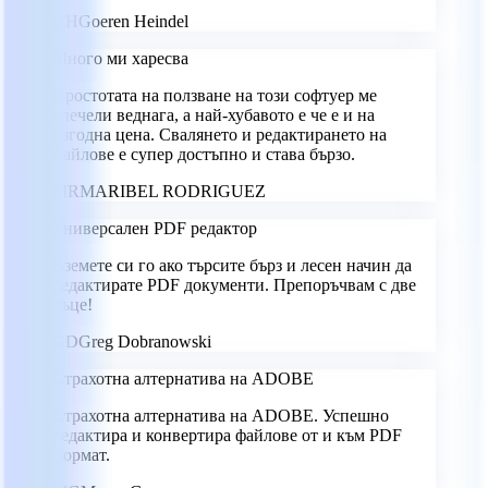
GH
Goeren Heindel
Много ми харесва
Простотата на ползване на този софтуер ме
спечели веднага, а най-хубавото е че е и на
изгодна цена. Свалянето и редактирането на
файлове е супер достъпно и става бързо.
MR
MARIBEL RODRIGUEZ
Универсален PDF редактор
Вземете си го ако търсите бърз и лесен начин да
редактирате PDF документи. Препоръчвам с две
ръце!
GD
Greg Dobranowski
Страхотна алтернатива на ADOBE
Страхотна алтернатива на ADOBE. Успешно
редактира и конвертира файлове от и към PDF
формат.