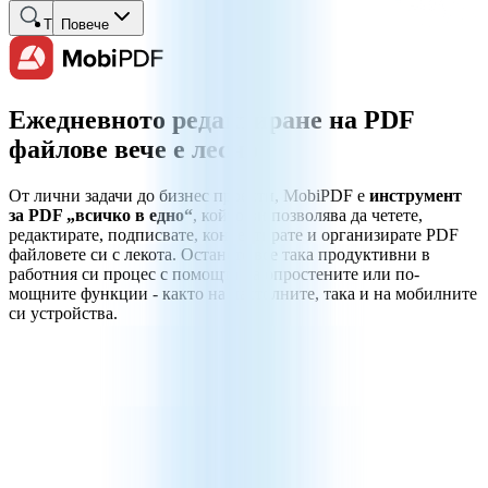
Търсене
Повече
Ежедневното редактиране на PDF
файлове вече е лесно
От лични задачи до бизнес проекти, MobiPDF е
инструмент
за PDF „всичко в едно“
, който ви позволява да четете,
редактирате, подписвате, конвертирате и организирате PDF
файловете си с лекота. Останете все така продуктивни в
работния си процес с помощта на опростените или по-
мощните функции - както на настолните, така и на мобилните
си устройства.