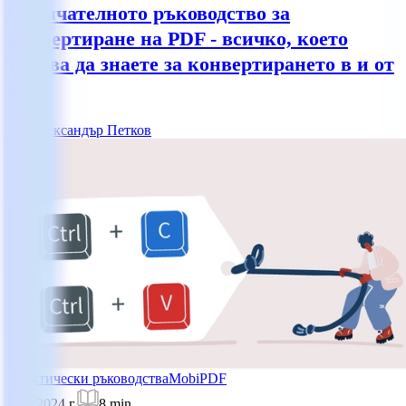
Окончателното ръководство за
конвертиране на PDF - всичко, което
трябва да знаете за конвертирането в и от
PDF
АП
Александър Петков
Практически ръководства
MobiPDF
8.01.2024 г.
8
min