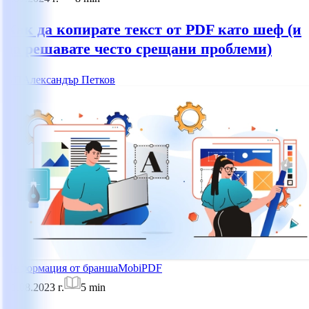
Как да копирате текст от PDF като шеф (и
да решавате често срещани проблеми)
АП
Александър Петков
Информация от бранша
MobiPDF
21.08.2023 г.
5
min