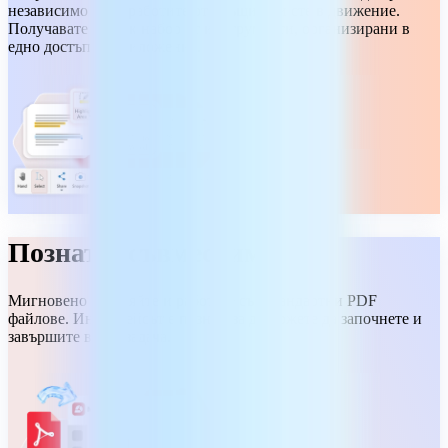
независимо дали работите от вкъщи или сте в движение.
Получавате широк набор от инструменти, организирани в
едно достъпно приложение.
Познат и съвместим
Мигновено отваряйте и работете със стандартни PDF
файлове. Интерфейсът е познат, за да можете да започнете и
завършите всяка задача.