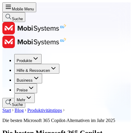
Mobile Menu
Suche
Produkte
Produkte
Hilfe & Ressourcen
Hilfe & Ressourcen
Business
Business
Preise
Preise
Mehr
Suche
Start
Blog
Produktivitätstipps
Die besten Microsoft 365 Copilot-Alternativen im Jahr 2025
Die besten Microsoft 365 Copilot-