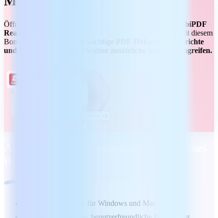
MobiPDF Reader
Öffnen und betrachten Sie PDFs ganz einfach mit dem
MobiPDF
Reader
– der perfekten Ergänzung Ihres Arbeitsablaufs. Mit diesem
Bonustool können Sie
auf wichtige PDF-Dokumente, Berichte
und E-Books ganz einfach ohne zusätzliche Software zugreifen.
Auf Ihre Anforderungen zugeschnittenes
Büropaket
Kostenlos testen für Windows und Mac
Eine umfassende, benutzerfreundliche Bürolösung