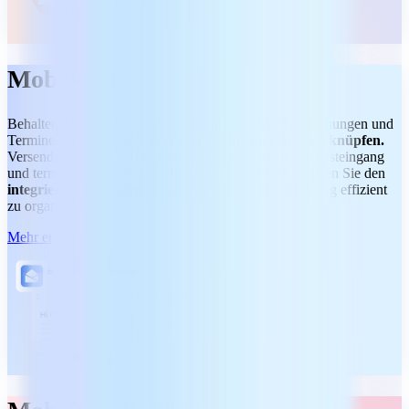
MobiMail
Behalten Sie den Überblick über Ihre E-Mails, Besprechungen und
Termine, indem Sie
mehrere Konten in einer App verknüpfen.
Versenden Sie E-Mails mühelos, verwalten Sie Ihren Posteingang
und terminieren Sie Besprechungen ganz einfach. Nutzen Sie den
integrierten Kalender
und intuitive Tools, um Ihren Tag effizient
zu organisieren.
Mehr erfahren