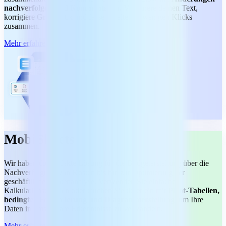
nachverfolgen und Kommentaren.
Verfeinere deinen Text,
korrigiere Grammatik und fasse Inhalte mit wenigen Klicks
zusammen.
Mehr erfahren
MobiSheets
Wir haben die perfekte Lösung für die Budgeterstellung über die
Nachverfolgung von Kosten bis hin zur Optimierung der
geschäftlichen Datenanalyse. Verwenden Sie einfache
Kalkulationstabellen oder tauchen Sie tiefer ein mit
Pivot-Tabellen,
bedingter Formatierung und Diagrammerstellung
, um Ihre
Daten in umsetzbare Erkenntnisse zu verwandeln.
Mehr erfahren