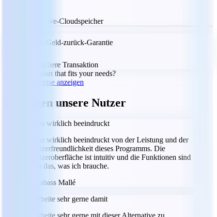
5 GB MobiDrive-Cloudspeicher
30-tägige Geld-zurück-Garantie
Trustpilot
100 % sichere Transaktion
Don't see a plan that fits your needs?
Pläne und Preise anzeigen
Das sagen unsere Nutzer
Ich bin wirklich beeindruckt
Ich bin wirklich beeindruckt von der Leistung und der
Benutzerfreundlichkeit dieses Programms. Die
Benutzeroberfläche ist intuitiv und die Funktionen sind
genau das, was ich brauche.
LM
Labass Mallé
Ich arbeite sehr gerne damit
Ich arbeite sehr gerne mit dieser Alternative zu