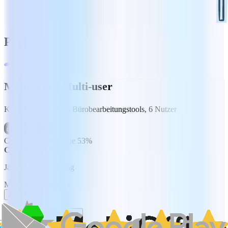
Preise
MobiOffice Multi-user
Komplette Suite von Bürobearbeitungstools, 6 Nutzer
CHF 10.00
Sparen Sie 53%
CHF 4.71
/Monat
Jährliche Abrechnung
Monatlich
Jährlich
Jetzt kaufen
7 Tage kostenlos testen