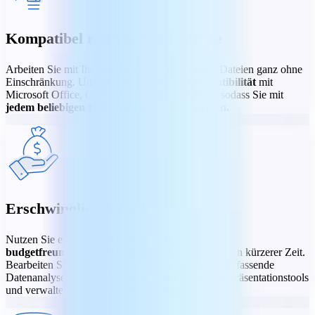
Kompatibel mit Microsoft Office
Arbeiten Sie mit Ihren früheren wie auch neuen Dateien ganz ohne
Einschränkung. Unsere Bürosuite
bietet Kompatibilität
mit
Microsoft Office, OpenOffice, iWork und mehr, sodass Sie mit
jedem beliebigen Dateiformat arbeiten können.
Erschwinglich für alle
Nutzen Sie eine vollständige Bürosuite zu einem
budgetfreundlichen Preis
und erledigen Sie mehr in kürzerer Zeit.
Bearbeiten Sie beliebige Dokumente, führen Sie umfassende
Datenanalysen durch, verwenden Sie dynamische Präsentationstools
und verwalten Sie E-Mails und Besprechungen.