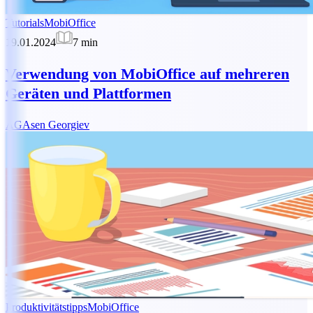
Tutorials
MobiOffice
19.01.2024
7
min
Verwendung von MobiOffice auf mehreren
Geräten und Plattformen
AG
Asen Georgiev
Produktivitätstipps
MobiOffice