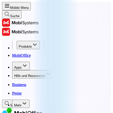
Mobile Menu
Suche
Produkte
Produkte
MobiOffice
MobiOffice
Apps
Apps
Hilfe und Ressourcen
Hilfe und Ressourcen
Business
Business
Preise
Preise
Suche
Mehr