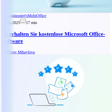
So funktioniert's
MobiOffice
02.06.2025
17
min
So erhalten Sie kostenlose Microsoft Office-
Software
RM
Reny Mihaylova