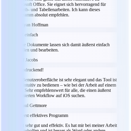
Microsoft Office. Sie eignet sich hervorragend für
Schreib- und Tabellenarbeiten. Ich kann dieses
Programm absolut empfehlen.
RH
Ryan Hoffman
Total einfach
Meine Dokumente lassen sich damit äußerst einfach
erstellen und bearbeiten.
JJ
Jeff Jacobs
Beeindruckend!
Die Benutzeroberfläche ist sehr elegant und das Tool ist
sehr intuitiv zu bedienen – wie bei der Arbeit auf einem
Mac. Sehr empfehlenswert für alle, die einen äußerst
optimierten Workflow auf iOS suchen.
PG
Paul Gettmore
Äußerst effektives Programm
Es ist sehr gut und effektiv. Es hat mir bei meiner Arbeit
sehr geholfen und ist besser als Word oder andere