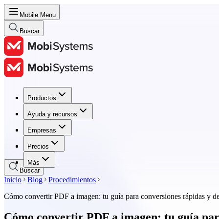
Mobile Menu
Buscar
Productos
Productos
Ayuda y recursos
Ayuda y recursos
Empresas
Empresas
Precios
Precios
Más
Buscar
Inicio
Blog
Procedimientos
Cómo convertir PDF a imagen: tu guía para conversiones rápidas y de 
Cómo convertir PDF a imagen: tu guía para