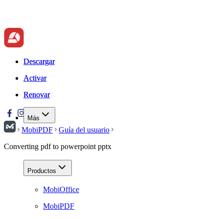
Descargar
Descargar
Activar
Activar
Renovar
Renovar
Más
MobiPDF
Guía del usuario
Converting pdf to powerpoint pptx
Productos
MobiOffice
MobiPDF