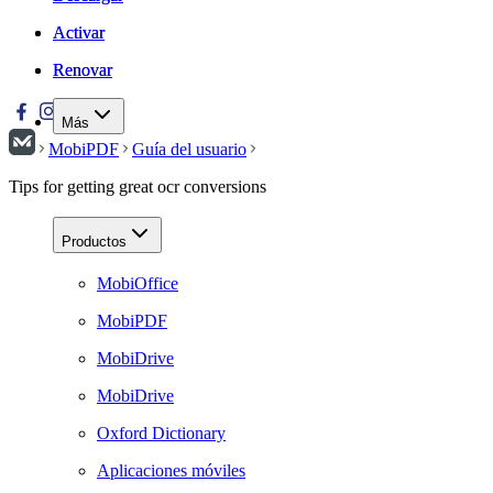
Activar
Activar
Renovar
Renovar
Más
MobiPDF
Guía del usuario
Tips for getting great ocr conversions
Productos
MobiOffice
MobiPDF
MobiDrive
MobiDrive
Oxford Dictionary
Aplicaciones móviles