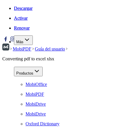
Descargar
Descargar
Activar
Activar
Renovar
Renovar
Más
MobiPDF
Guía del usuario
Converting pdf to excel xlsx
Productos
MobiOffice
MobiPDF
MobiDrive
MobiDrive
Oxford Dictionary