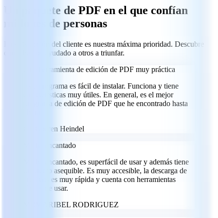
Un paquete de PDF en el que confían
millones de personas
La satisfacción del cliente es nuestra máxima prioridad. Descubre
cómo hemos ayudado a otros a triunfar.
Una herramienta de edición de PDF muy práctica
Este programa es fácil de instalar. Funciona y tiene
características muy útiles. En general, es el mejor
programa de edición de PDF que he encontrado hasta
ahora.
GH
Goeren Heindel
Me ha encantado
Me ha encantado, es superfácil de usar y además tiene
un precio asequible. Es muy accesible, la descarga de
archivos es muy rápida y cuenta con herramientas
fáciles de usar.
MR
MARIBEL RODRIGUEZ