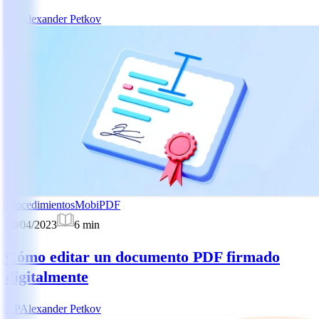
AP
Alexander Petkov
Procedimientos
MobiPDF
10/04/2023
6
min
Cómo editar un documento PDF firmado
digitalmente
AP
Alexander Petkov