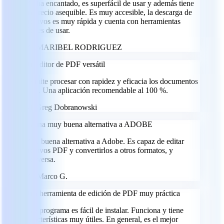
Me ha encantado, es superfácil de usar y además tiene
un precio asequible. Es muy accesible, la descarga de
archivos es muy rápida y cuenta con herramientas
fáciles de usar.
MR
MARIBEL RODRIGUEZ
Un editor de PDF versátil
Permite procesar con rapidez y eficacia los documentos
PDF. Una aplicación recomendable al 100 %.
GD
Greg Dobranowski
Es una muy buena alternativa a ADOBE
Muy buena alternativa a Adobe. Es capaz de editar
archivos PDF y convertirlos a otros formatos, y
viceversa.
MG
Marco G.
Una herramienta de edición de PDF muy práctica
Este programa es fácil de instalar. Funciona y tiene
características muy útiles. En general, es el mejor