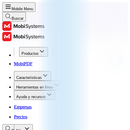
Mobile Menu
Buscar
Productos
Productos
MobiPDF
MobiPDF
Características
Características
Herramientas en línea
Herramientas en línea
Ayuda y recursos
Ayuda y recursos
Empresas
Empresas
Precios
Precios