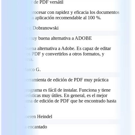
Un editor de PDF versátil
Permite procesar con rapidez y eficacia los documentos
PDF. Una aplicación recomendable al 100 %.
GD
Greg Dobranowski
Es una muy buena alternativa a ADOBE
Muy buena alternativa a Adobe. Es capaz de editar
archivos PDF y convertirlos a otros formatos, y
viceversa.
MG
Marco G.
Una herramienta de edición de PDF muy práctica
Este programa es fácil de instalar. Funciona y tiene
características muy útiles. En general, es el mejor
programa de edición de PDF que he encontrado hasta
ahora.
GH
Goeren Heindel
Me ha encantado