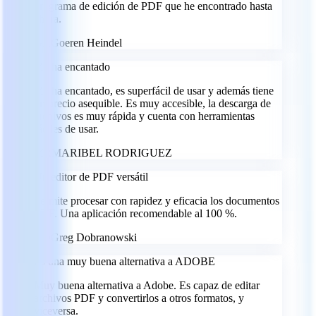
programa de edición de PDF que he encontrado hasta
ahora.
GH
Goeren Heindel
Me ha encantado
Me ha encantado, es superfácil de usar y además tiene
un precio asequible. Es muy accesible, la descarga de
archivos es muy rápida y cuenta con herramientas
fáciles de usar.
MR
MARIBEL RODRIGUEZ
Un editor de PDF versátil
Permite procesar con rapidez y eficacia los documentos
PDF. Una aplicación recomendable al 100 %.
GD
Greg Dobranowski
Es una muy buena alternativa a ADOBE
Muy buena alternativa a Adobe. Es capaz de editar
archivos PDF y convertirlos a otros formatos, y
viceversa.