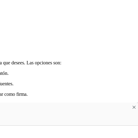
ma que desees. Las opciones son:
atón.
fuentes.
sar como firma.