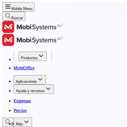
Mobile Menu
Buscar
Productos
Productos
MobiOffice
MobiOffice
Aplicaciones
Aplicaciones
Ayuda y recursos
Ayuda y recursos
Empresas
Empresas
Precios
Precios
Buscar
Más