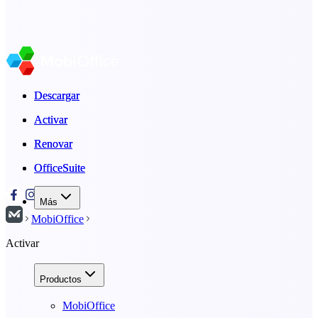
Descargar
Descargar
Activar
Activar
Renovar
Renovar
OfficeSuite
OfficeSuite
Más
MobiOffice
Activar
Productos
MobiOffice