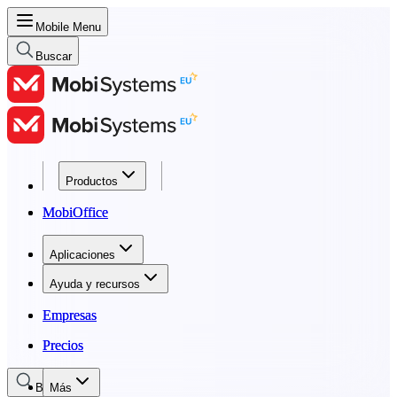
Mobile Menu
Buscar
Productos
Productos
MobiOffice
MobiOffice
Aplicaciones
Aplicaciones
Ayuda y recursos
Ayuda y recursos
Empresas
Empresas
Precios
Precios
Buscar
Más