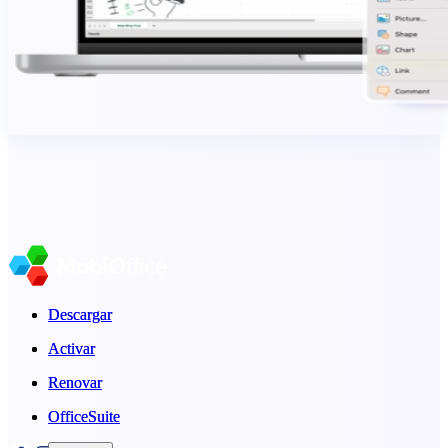
Descargar
Descargar
Activar
Activar
Renovar
Renovar
OfficeSuite
OfficeSuite