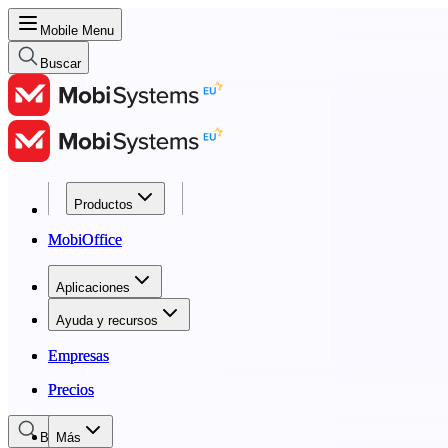
Mobile Menu
Buscar
Productos
Productos
MobiOffice
MobiOffice
Aplicaciones
Aplicaciones
Ayuda y recursos
Ayuda y recursos
Empresas
Empresas
Precios
Precios
Buscar
Más