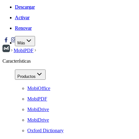
Descargar
Descargar
Activar
Activar
Renovar
Renovar
Más
MobiPDF
Características
Productos
MobiOffice
MobiPDF
MobiDrive
MobiDrive
Oxford Dictionary