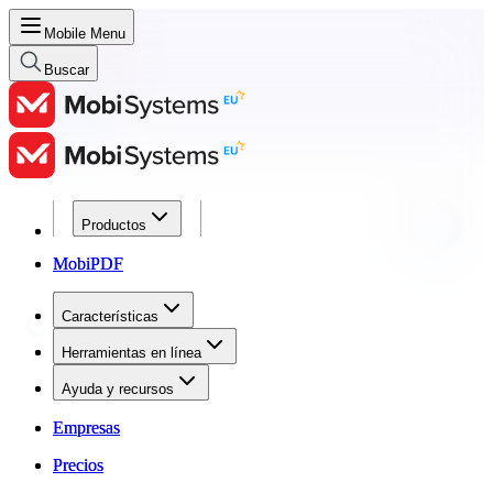
Mobile Menu
Buscar
Productos
Productos
MobiPDF
MobiPDF
Características
Características
Herramientas en línea
Herramientas en línea
Ayuda y recursos
Ayuda y recursos
Empresas
Empresas
Precios
Precios