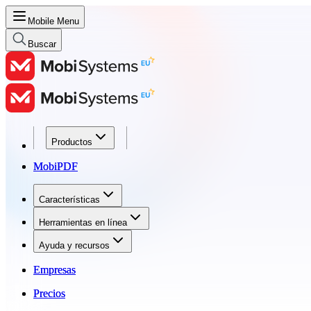
Mobile Menu
Buscar
Productos
Productos
MobiPDF
MobiPDF
Características
Características
Herramientas en línea
Herramientas en línea
Ayuda y recursos
Ayuda y recursos
Empresas
Empresas
Precios
Precios