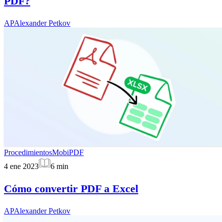
PDF?
AP
Alexander Petkov
Procedimientos
MobiPDF
4 ene 2023
6
min
Cómo convertir PDF a Excel
AP
Alexander Petkov