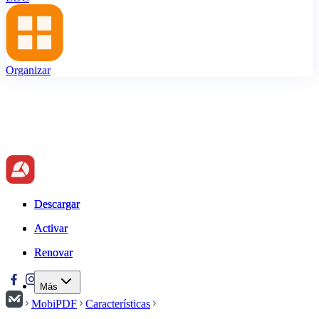
Organizar
Descargar
Descargar
Activar
Activar
Renovar
Renovar
Más
MobiPDF
Características