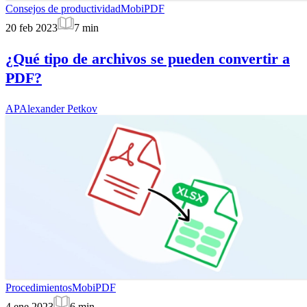
Consejos de productividad
MobiPDF
20 feb 2023
7
min
¿Qué tipo de archivos se pueden convertir a
PDF?
AP
Alexander Petkov
Procedimientos
MobiPDF
4 ene 2023
6
min