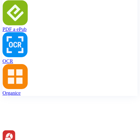
PDF a ePub
OCR
Organice