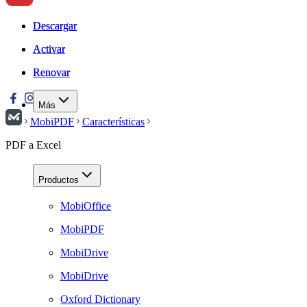
Descargar
Descargar
Activar
Activar
Renovar
Renovar
Más
MobiPDF
Características
PDF a Excel
Productos
MobiOffice
MobiPDF
MobiDrive
MobiDrive
Oxford Dictionary