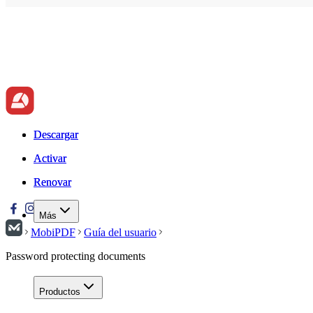
Descargar
Descargar
Activar
Activar
Renovar
Renovar
Más
MobiPDF
Guía del usuario
Password protecting documents
Productos