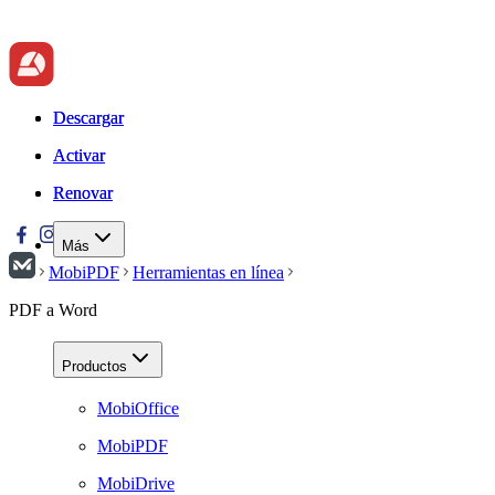
Descargar
Descargar
Activar
Activar
Renovar
Renovar
Más
MobiPDF
Herramientas en línea
PDF a Word
Productos
MobiOffice
MobiPDF
MobiDrive