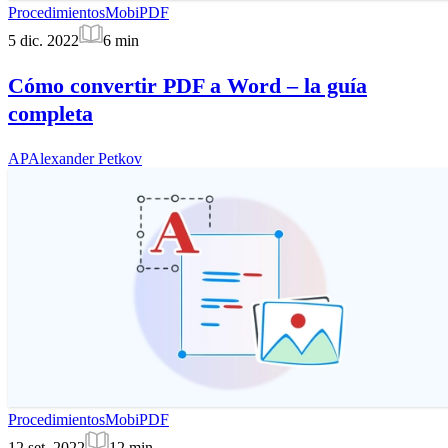
Procedimientos
MobiPDF
5 dic. 2022
6
min
Cómo convertir PDF a Word – la guía
completa
AP
Alexander Petkov
Procedimientos
MobiPDF
12 set. 2022
12
min