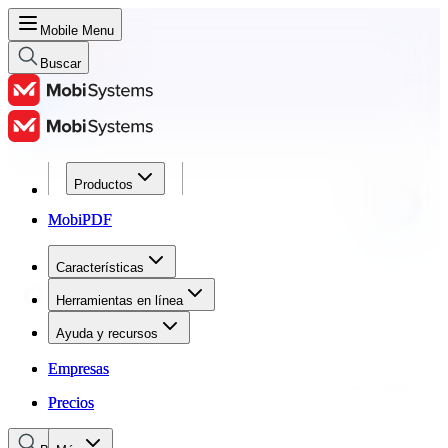
Mobile Menu
Buscar
Productos
Productos
MobiPDF
MobiPDF
Características
Características
Herramientas en línea
Herramientas en línea
Ayuda y recursos
Ayuda y recursos
Empresas
Empresas
Precios
Precios