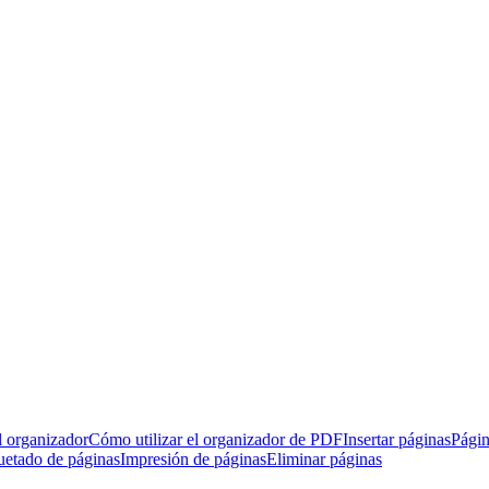
l organizador
Cómo utilizar el organizador de PDF
Insertar páginas
Págin
uetado de páginas
Impresión de páginas
Eliminar páginas