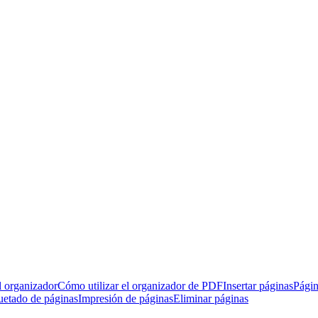
l organizador
Cómo utilizar el organizador de PDF
Insertar páginas
Págin
uetado de páginas
Impresión de páginas
Eliminar páginas