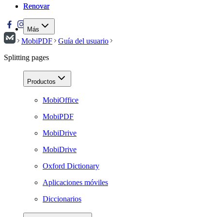
Renovar
Renovar
Más
MobiPDF
Guía del usuario
Splitting pages
Productos
MobiOffice
MobiPDF
MobiDrive
MobiDrive
Oxford Dictionary
Aplicaciones móviles
Diccionarios