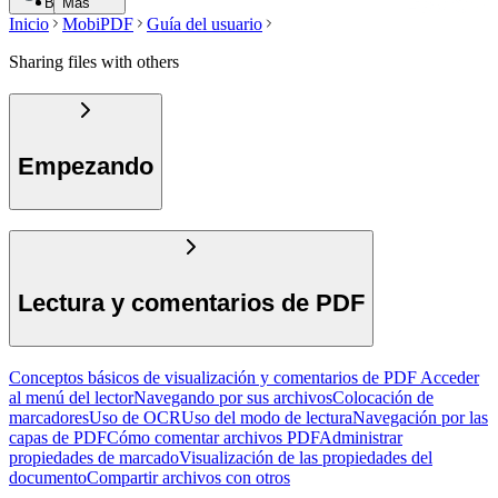
Buscar
Más
Inicio
MobiPDF
Guía del usuario
Sharing files with others
Empezando
Lectura y comentarios de PDF
Conceptos básicos de visualización y comentarios de PDF
Acceder
al menú del lector
Navegando por sus archivos
Colocación de
marcadores
Uso de OCR
Uso del modo de lectura
Navegación por las
capas de PDF
Cómo comentar archivos PDF
Administrar
propiedades de marcado
Visualización de las propiedades del
documento
Compartir archivos con otros