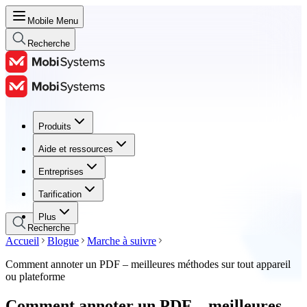
Mobile Menu
Recherche
Produits
Produits
Aide et ressources
Aide et ressources
Entreprises
Entreprises
Tarification
Tarification
Plus
Recherche
Accueil
Blogue
Marche à suivre
Comment annoter un PDF – meilleures méthodes sur tout appareil
ou plateforme
Comment annoter un PDF – meilleures