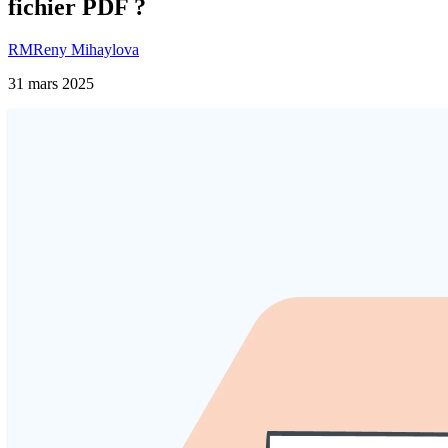
fichier PDF ?
RM
Reny Mihaylova
31 mars 2025