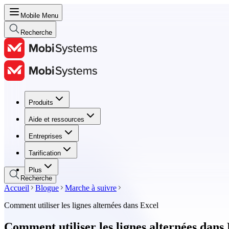
Mobile Menu
Recherche
Produits
Produits
Aide et ressources
Aide et ressources
Entreprises
Entreprises
Tarification
Tarification
Plus
Recherche
Accueil
Blogue
Marche à suivre
Comment utiliser les lignes alternées dans Excel
Comment utiliser les lignes alternées dans