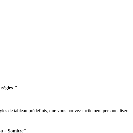
 règles
."
yles de tableau prédéfinis, que vous pouvez facilement personnaliser.
ou «
Sombre"
.