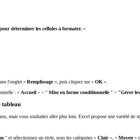
pour déterminer les cellules à formater.
»
ans l'onglet «
Remplissage
», puis cliquez sur «
OK
».
onnelle : «
Accueil
» > "
Mise en forme conditionnelle
" >
"Gérer les
e tableau
x, mais vous souhaitez aller plus loin. Excel propose une variété de st
eau
" et sélectionnez un style, sous les catégories «
Clair
», «
Moyen
» 