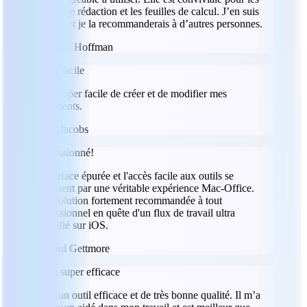
projets de rédaction et les feuilles de calcul. J’en suis
satisfait et je la recommanderais à d’autres personnes.
RH
Ryan Hoffman
Super facile
C’est super facile de créer et de modifier mes
documents.
JJ
Jeff Jacobs
Impressionné!
L'interface épurée et l'accès facile aux outils se
traduisent par une véritable expérience Mac-Office.
Une solution fortement recommandée à tout
professionnel en quête d'un flux de travail ultra
simplifié sur iOS.
PG
Paul Gettmore
Appli super efficace
C’est un outil efficace et de très bonne qualité. Il m’a