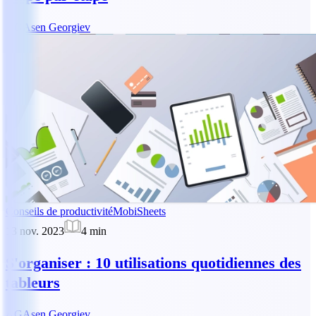
AG
Asen Georgiev
Conseils de productivité
MobiSheets
13 nov. 2023
4
min
S'organiser : 10 utilisations quotidiennes des
tableurs
AG
Asen Georgiev