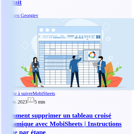
gratuit
AG
Asen Georgiev
Marche à suivre
MobiSheets
22 nov. 2023
5
min
Comment supprimer un tableau croisé
dynamique avec MobiSheets | Instructions
étape par étape