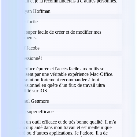
satisfait et je la recommanderais à d’autres personnes.
RH
Ryan Hoffman
Super facile
C’est super facile de créer et de modifier mes
documents.
JJ
Jeff Jacobs
Impressionné!
L'interface épurée et l'accès facile aux outils se
traduisent par une véritable expérience Mac-Office.
Une solution fortement recommandée à tout
professionnel en quête d'un flux de travail ultra
simplifié sur iOS.
PG
Paul Gettmore
Appli super efficace
C’est un outil efficace et de très bonne qualité. Il m’a
beaucoup aidé dans mon travail et est meilleur que
Word ou d’autres applications. Je l’adore. Il a de