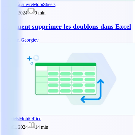
Marche à suivre
MobiSheets
20 août 2024
9
min
Comment supprimer les doublons dans Excel
AG
Asen Georgiev
Tutoriels
MobiOffice
12 juill. 2024
14
min