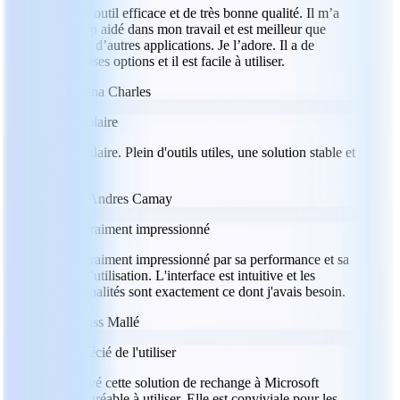
C’est un outil efficace et de très bonne qualité. Il m’a
beaucoup aidé dans mon travail et est meilleur que
Word ou d’autres applications. Je l’adore. Il a de
nombreuses options et il est facile à utiliser.
MC
Milena Charles
Spectaculaire
Spectaculaire. Plein d'outils utiles, une solution stable et
intuitive.
JC
Julio Andres Camay
Je suis vraiment impressionné
Je suis vraiment impressionné par sa performance et sa
facilité d'utilisation. L'interface est intuitive et les
fonctionnalités sont exactement ce dont j'avais besoin.
LM
Labass Mallé
J'ai apprécié de l'utiliser
J’ai trouvé cette solution de rechange à Microsoft
Office agréable à utiliser. Elle est conviviale pour les