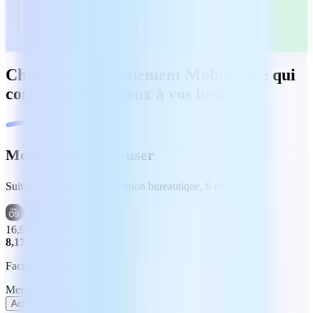
Choisissez l'abonnement MobiOffice qui
correspond le mieux à vos besoins
MobiOffice Multi-user
Suite complète d'outils d'édition bureautique, 6 utilisateurs
16,99 CA$
Épargnez 52%
8,17 CA$
/mois
Facturation annuelle
Mensuel
Annuel
Acheter maintenant