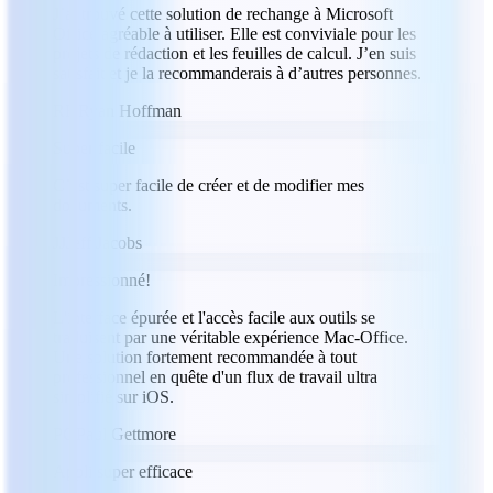
J’ai trouvé cette solution de rechange à Microsoft
Office agréable à utiliser. Elle est conviviale pour les
projets de rédaction et les feuilles de calcul. J’en suis
satisfait et je la recommanderais à d’autres personnes.
RH
Ryan Hoffman
Super facile
C’est super facile de créer et de modifier mes
documents.
JJ
Jeff Jacobs
Impressionné!
L'interface épurée et l'accès facile aux outils se
traduisent par une véritable expérience Mac-Office.
Une solution fortement recommandée à tout
professionnel en quête d'un flux de travail ultra
simplifié sur iOS.
PG
Paul Gettmore
Appli super efficace