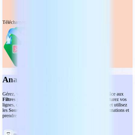
Téléchargement gratuit
Analysez facilement
Gérez, visualisez et organisez facilement vos données grâce aux
Filtres
pour trier de grands ensembles de données. Structurez vos
lignes, colonnes et cellules avec
Grouper
et
Dissocier
, et utilisez
les
Sous-totaux
pour générer automatiquement des informations et
prendre des décisions basées sur vos données.