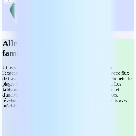
Allez plus loin avec des outils
familiers
Utilisez la fonction
Validation des données
pour garantir
l'exactitude et la cohérence de vos saisies, et rationalisez votre flux
de travail en utilisant la fonction
Définir des noms
pour étiqueter les
plages de données clés afin d'en faciliter le référencement. Les
tableaux croisés dynamiques
vous permettent de résumer et
d'analyser rapidement des ensembles de données complexes,
révélant ainsi des tendances et des renseignements pertinents avec
précision.