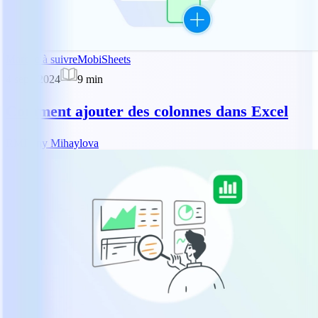
Marche à suivre
MobiSheets
4 sept. 2024
9
min
Comment ajouter des colonnes dans Excel
RM
Reny Mihaylova