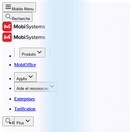
Mobile Menu
Recherche
Produits
Produits
MobiOffice
MobiOffice
Applis
Applis
Aide et ressources
Aide et ressources
Entreprises
Entreprises
Tarification
Tarification
Recherche
Plus