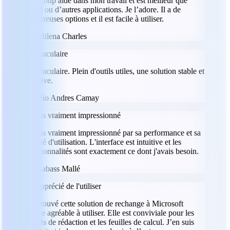
beaucoup aidé dans mon travail et est meilleur que
Word ou d’autres applications. Je l’adore. Il a de
nombreuses options et il est facile à utiliser.
MC
Milena Charles
Spectaculaire
Spectaculaire. Plein d'outils utiles, une solution stable et
intuitive.
JC
Julio Andres Camay
Je suis vraiment impressionné
Je suis vraiment impressionné par sa performance et sa
facilité d'utilisation. L'interface est intuitive et les
fonctionnalités sont exactement ce dont j'avais besoin.
LM
Labass Mallé
J'ai apprécié de l'utiliser
J’ai trouvé cette solution de rechange à Microsoft
Office agréable à utiliser. Elle est conviviale pour les
projets de rédaction et les feuilles de calcul. J’en suis