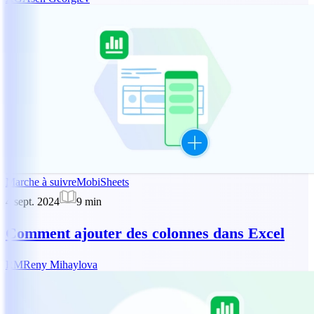
Marche à suivre
MobiSheets
4 sept. 2024
9
min
Comment ajouter des colonnes dans Excel
RM
Reny Mihaylova