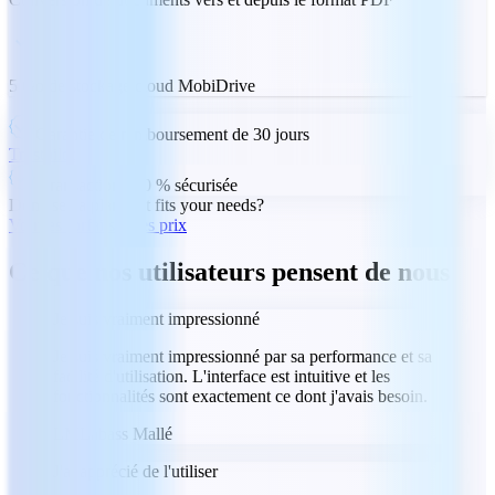
5 Go de stockage cloud MobiDrive
Garantie de remboursement de 30 jours
Trustpilot
Transaction 100 % sécurisée
Don't see a plan that fits your needs?
Voir les forfaits et les prix
Ce que nos utilisateurs pensent de nous
Je suis vraiment impressionné
Je suis vraiment impressionné par sa performance et sa
facilité d'utilisation. L'interface est intuitive et les
fonctionnalités sont exactement ce dont j'avais besoin.
LM
Labass Mallé
J'ai apprécié de l'utiliser